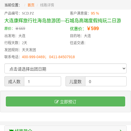
当前位置：
首页
线路详情
产品编号：SCD.PZ
客户满意度：
95 %
大连康辉旅行社海岛旅游团---石城岛高端度假纯玩二日游
￥599
￥669
原价：
优惠价：
出发地：大连
目的地：大连
行程天数：2天
往返交通：
发团规则：天天发团
联系电话：
400-999-0469； 0411-84507918
成人数
儿童数
立即预订
线路简介