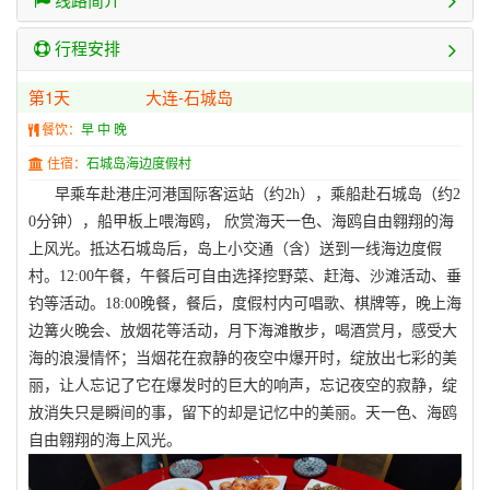
行程安排
第1天
大连-石城岛
餐饮：
早 中 晚
住宿：
石城岛海边度假村
早乘车赴港庄河港国际客运站（约2h），乘船赴石城岛（约2
0分钟），船甲板上喂海鸥， 欣赏海天一色、海鸥自由翱翔的海
上风光。抵达石城岛后，岛上小交通（含）送到一线海边度假
村。12:00午餐，午餐后可自由选择挖野菜、赶海、沙滩活动、垂
钓等活动。18:00晚餐，餐后，度假村内可唱歌、棋牌等，晚上海
边篝火晚会、放烟花等活动，月下海滩散步，喝酒赏月，感受大
海的浪漫情怀；当烟花在寂静的夜空中爆开时，绽放出七彩的美
丽，让人忘记了它在爆发时的巨大的响声，忘记夜空的寂静，绽
放消失只是瞬间的事，留下的却是记忆中的美丽。天一色、海鸥
自由翱翔的海上风光。