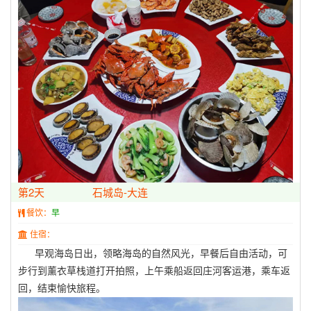
第2天
石城岛-大连
餐饮：
早
住宿：
早观海岛日出，领略海岛的自然风光，早餐后自由活动，可
步行到薰衣草栈道打开拍照，上午乘船返回庄河客运港，乘车返
回，结束愉快旅程。