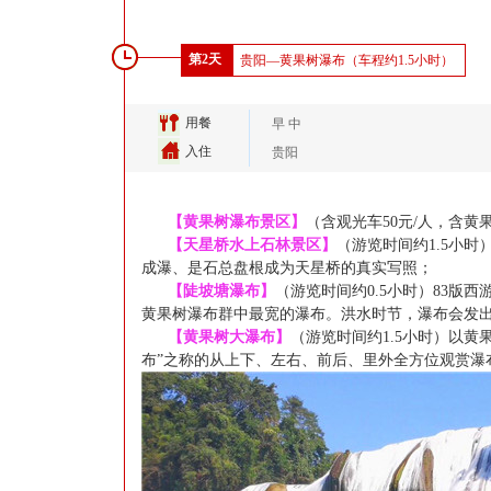
第2天
贵阳—黄果树瀑布（车程约1.5小时）
用餐
早 中
入住
贵阳
【黄果树瀑布景区】
（含观光车
50
元
/
人，含黄
【天星桥水上石林景区】
（游览时间约
1.5
小时
成瀑、是石总盘根成为天星桥的真实写照；
【陡坡塘瀑布】
（游览时间约
0.5
小时）
83
版西
黄果树瀑布群中最宽的瀑布。洪水时节，瀑布会发出
【黄果树大瀑布】
（游览时间约
1.5
小时）以黄
布”之称的从上下、左右、前后、里外全方位观赏瀑