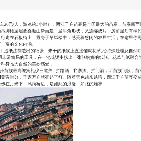
车
20
元
/
人，游览约
3
小时），西江千户苗寨是全国最大的苗寨，苗寨四面
内吊脚楼层层叠叠顺山势而建，呈牛角形状，又连绵成片，房前屋后有翠
，行走在石板街上，置身于吊脚楼中，感受着悠闲的农居生活；在这里你
而丰富的文化内涵。
工造纸法制造出的纸张，未干的纸浆上直接铺就花草
,
经特殊处理及自然
用非常简易的工具，在一池花粥中捞出一张张婀娜的纸张。花草与纸融合
一种身临大自然的美妙感受…
验苗族最高迎宾礼仪三道关
--
拦路酒、拦寨酒、拦门酒，听苗族飞歌，苗
到黄昏时分，千家万户就亮起了灯。随着天色越来越暗，西江千户苗寨变
漫步在月光下、风雨桥边，是如此的浪漫，如此的难忘