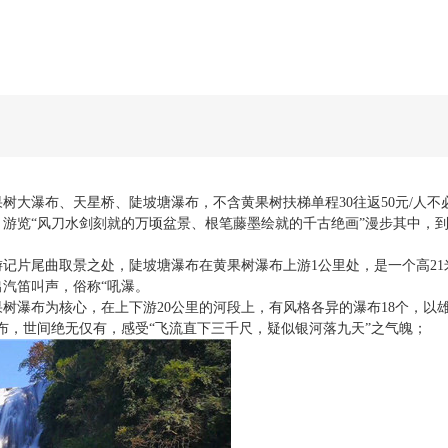
果树大瀑布、天星桥、陡坡塘瀑布，不含黄果树扶梯单程
30
往返
50
元
/
人不
）游览“风刀水剑刻就的万顷盆景、根笔藤墨绘就的千古绝画”漫步其中，
游记片尾曲取景之处，陡坡塘瀑布在黄果树瀑布上游
1
公里处，是一个高
21
汽笛叫声，俗称“吼瀑。
果树瀑布为核心，在上下游
20
公里的河段上，有风格各异的瀑布
18
个，以
布，世间绝无仅有，感受“飞流直下三千尺，疑似银河落九天”之气魄；