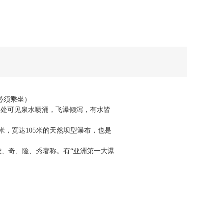
必须乘坐）
到处可见泉水喷涌，飞瀑倾泻，有水皆
米，宽达
105
米的天然坝型瀑布，也是
雄、奇、险、秀著称。有“亚洲第一大瀑