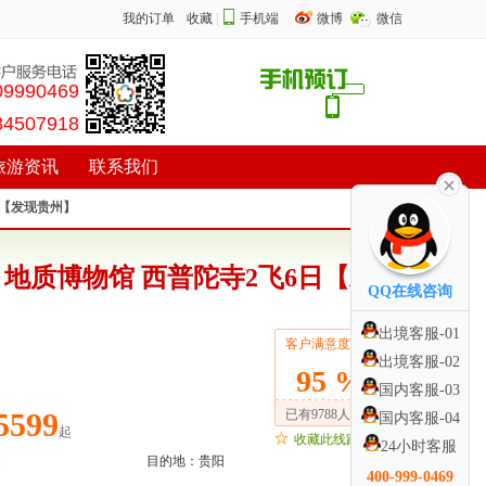
我的订单
收藏
|
手机端
微博
微信
09990469
84507918
旅游资讯
联系我们
日【发现贵州】
 地质博物馆 西普陀寺2飞6日【发
QQ在线咨询
出境客服-01
客户满意度：
出境客服-02
95 %
国内客服-03
5599
已有9788人关注
国内客服-04
起
收藏此线路
24小时客服
目的地：
贵阳
400-999-0469