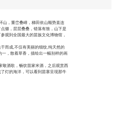
环山，重峦叠嶂，梯田依山顺势直连
竹点缀，层层叠叠，错落有致，山下是
可参观到全国最大的苗族文化博物馆，
哄干而成
,
不仅有美丽的细纹
,
纯天然的
为一，散着草香，描绘出一幅别样的画
家敬酒歌，畅饮苗家米酒，之后观赏西
成了灯的海洋，可以看到苗寨呈现那牛