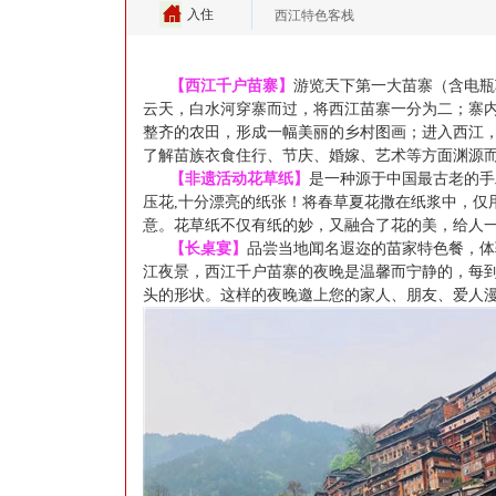
入住
西江特色客栈
【西江千户苗寨】
游览天下第一大苗寨（含电瓶
云天，白水河穿寨而过，将西江苗寨一分为二；寨
整齐的农田，形成一幅美丽的乡村图画；进入西江
了解苗族衣食住行、节庆、婚嫁、艺术等方面渊源
【非遗活动花草纸】
是一种源于中国最古老的手
压花
,
十分漂亮的纸张！将春草夏花撒在纸浆中，仅
意。花草纸不仅有纸的妙，又融合了花的美，给人
【长桌宴】
品尝当地闻名遐迩的苗家特色餐，体
江夜景，西江千户苗寨的夜晚是温馨而宁静的，每
头的形状。这样的夜晚邀上您的家人、朋友、爱人