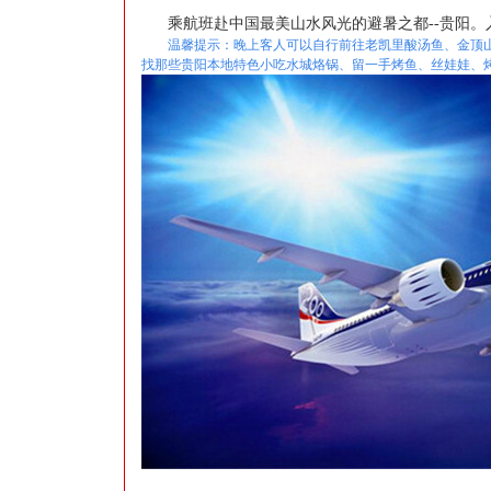
乘航班赴中国最美山水风光的避暑之都--贵阳
温馨提示：晚上客人可以自行前往老凯里酸汤鱼、金顶
找那些贵阳本地特色小吃水城烙锅、留一手烤鱼、丝娃娃、