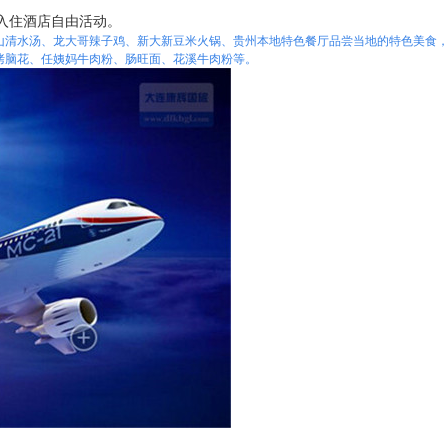
。入住酒店自由活动。
山清水汤、龙大哥辣子鸡、新大新豆米火锅、贵州本地特色餐厅品尝当地的特色美食
烤脑花、任姨妈牛肉粉、肠旺面、花溪牛肉粉等。