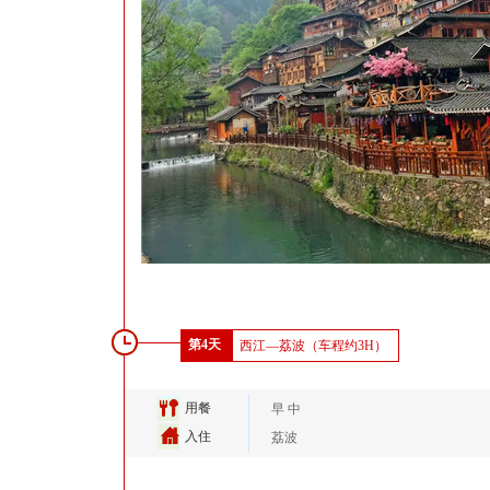
第4天
西江—荔波（车程约3H）
用餐
早 中
入住
荔波