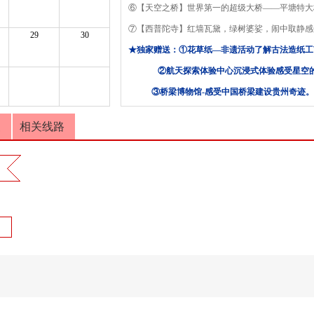
⑥【天空之桥】世界第一的超级大桥——平塘特大
⑦【西普陀寺】红墙瓦黛，绿树婆娑，闹中取静感受
29
30
★独家赠送：①花草纸—非遗活动了解古法造纸工
②航天探索体验中心沉浸式体验感受星空的
③桥梁博物馆-感受中国桥梁建设贵州奇迹。
★地标打卡：①“中国天眼”—世界最大的单口径射电
复
相关线路
② 世界第一的超级大桥——平塘特大桥！
★贴心安排：①2晚网评4钻酒店+1晚西江特色客栈
②独家升级一晚平塘五星酒店
③荔波升级一晚轻奢五星酒店
★一价全含：景区必须乘坐小交通+保险全包括
）
★品质承诺：大连独立成团，0购物0自费0景区
更多
大连康辉国际旅行社
国内旅游线路推荐：