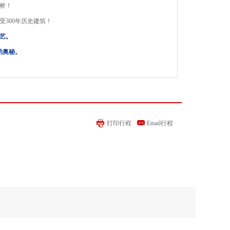
桥！
300年历史建筑！
艺。
奥秘。
望远镜FAST
打印行程
Email行程
小交通，不进景区店，不打擦边球真正的纯玩！