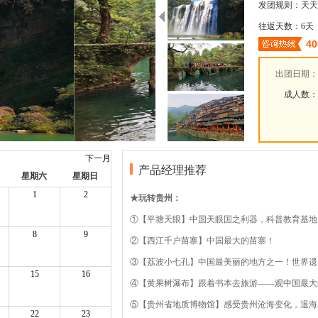
发团规则：
天天
往返天数：
6天
40
出团日期：
成人数：
下一月
产品经理推荐
星期六
星期日
1
2
★玩转贵州：
①【平塘天眼】中国天眼国之利器，科普教育基地
8
9
②【西江千户苗寨】中国最大的苗寨！
③【荔波小七孔】中国最美丽的地方之一！世界遗
15
16
④【黄果树瀑布】跟着书本去旅游——观中国最大
⑤【贵州省地质博物馆】感受贵州沧海变化，退海
22
23