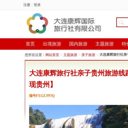
注册
|
登录
首页
出境旅游
国内旅游
主题旅游
特
大连康辉旅行社亲子
您所在位置：
网站首页
>
主题旅游
>
亲子旅游
>
大连康辉旅行社亲子贵州旅游线路-
现贵州】
编号FXGZ.PPJQ