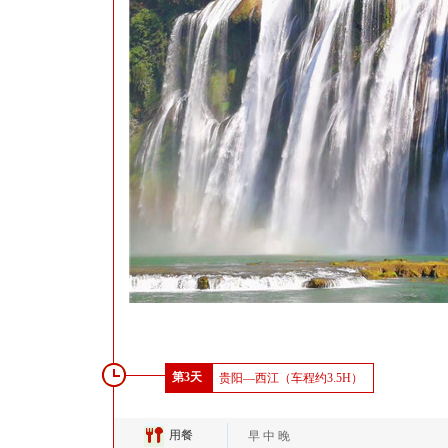
第3天
贵阳—西江（车程约3.5H）
用餐
早 中 晚