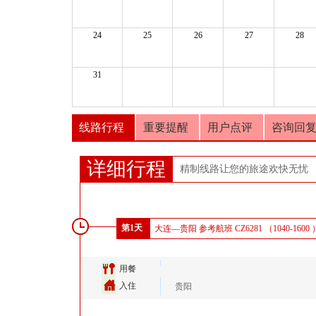
24
25
26
27
28
31
线路行程
重要提醒
用户点评
咨询回
详细行程
精制线路让您的旅途欢快无忧
第1天
大连—贵阳 参考航班 CZ6281 （1040-1600 
用餐
入住
贵阳