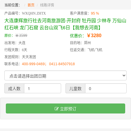
当前位置：
首页
线路详情
产品编号：WXQHN.ZHTX
客户满意度：
95 %
大连康辉旅行社去河南旅游团-开封府 牡丹园 少林寺 万仙山
红石峡 龙门石窟 云台山双飞6日【我想去河南】
￥3280
￥3599
原价：
优惠价：
出发地：大连
目的地：郑州
行程天数：6天
往返交通：飞机/飞机
发团规则：天天发团
联系电话：
400-999-0469； 0411-84507918
成人数
儿童数
立即预订