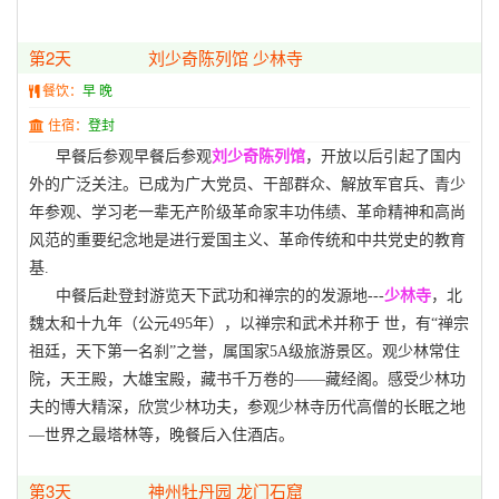
第2天
刘少奇陈列馆 少林寺
餐饮：
早 晚
住宿：
登封
早餐后参观早餐后参观
刘少奇陈列馆
，开放以后引起了国内
外的广泛关注。已成为广大党员、干部群众、解放军官兵、青少
年参观、学习老一辈无产阶级革命家丰功伟绩、革命精神和高尚
风范的重要纪念地是进行爱国主义、革命传统和中共党史的教育
基.
中餐后赴登封游览天下武功和禅宗的的发源地---
少林寺
，北
魏太和十九年（公元495年），以禅宗和武术并称于 世，有“禅宗
祖廷，天下第一名刹”之誉，属国家5A级旅游景区。观少林常住
院，天王殿，大雄宝殿，藏书千万卷的——藏经阁。感受少林功
夫的博大精深，欣赏少林功夫，参观少林寺历代高僧的长眠之地
—世界之最塔林等，晚餐后入住酒店。
第3天
神州牡丹园 龙门石窟