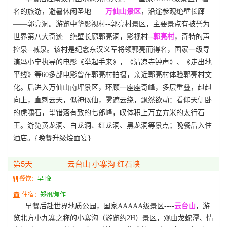
名的旅游，避暑休闲圣地——
万仙山景区
，沿途参观绝壁长廊
——郭亮洞。游览中华影视村--郭亮村景区，主要景点有被誉为
世界第八大奇迹—绝壁长廊郭亮洞，影视村-
-郭亮村
，奇特的声
控泉--喊泉。该村是纪念东汉义军将领郭亮而得名，国家一级导
演冯小宁执导的电影《举起手来》，《清凉寺钟声》、《走出地
平线》等60多部电影曾在郭亮村拍摄，亲近郭亮村体验郭亮村文
化。后进入万仙山南坪景区，环顾一座座奇峰，多层重叠，赳赳
向上，直刺云天，似神似仙，雾遮云绕，飘然欲动：看仰天侧卧
的虎啸石，望错落有致的七郎峰，叹体积上万立方米的太行石
王。游览黄龙洞、白龙洞、红龙洞、黑龙洞等景点；晚餐后入住
酒店。{晚餐升级烩面宴}
第5天
云台山 小寨沟 红石峡
餐饮：
早 晚
住宿：
郑州/焦作
早餐后赴世界地质公园，国家AAAAA级景区----
云台山
，游
览北方小九寨之称的小寨沟（游览约2H）景区，观由龙蛇潭、情