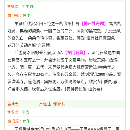
餐饮：
早 中 晚
住宿：
焦作
早餐后欣赏洛阳三绝之一的洛阳牡丹
【神州牡丹园】
,富贵的
姚黄、典雅的魏紫、一瓣二色的二乔、高贵的黑花魁，几近透明
的夜光白，朵朵争艳斗奇，香飘四处，感受“惟有牡丹真国色，
花开时节动京城”之意境。
后游览洛阳的著名景点--5A
【龙门石窟】
，龙门石窟是中国
石刻艺术宝库之一，开凿于北魏孝文帝年间，历经东魏、西魏、
北齐、隋、唐、五代、宋等朝代连续大规模营造达400余年之
久，今存有窟龛2345个，造像10万余尊，碑刻题记2800余品。观
赏潜溪寺，莲花洞，宾阳洞，万佛洞等景点，欣赏龙门的标志--
卢舍那大佛，晚餐后入住酒店。{安排特色餐-山药宴}
第4天
万仙山 郭亮村
餐饮：
早 晚
住宿：
焦作
早餐后赴南太行山水风光的典范——国家AAAA级景区，著