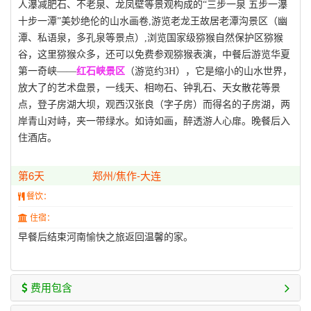
人瀑减肥石、不老泉、龙凤壁等景观构成的“三步一泉 五步一瀑
十步一潭”美妙绝伦的山水画卷,游览老龙王故居老潭沟景区（幽
潭、私语泉，多孔泉等景点）,浏览国家级猕猴自然保护区猕猴
谷，这里猕猴众多，还可以免费参观猕猴表演，中餐后游览华夏
第一奇峡——
红石峡景区
（游览约3H），它是缩小的山水世界，
放大了的艺术盘景，一线天、相吻石、钟乳石、天女散花等景
点，登子房湖大坝，观西汉张良（字子房）而得名的子房湖，两
岸青山对峙，夹一带绿水。如诗如画，醉透游人心扉。晚餐后入
住酒店。
第6天
郑州/焦作-大连
餐饮：
住宿：
早餐后结束河南愉快之旅返回温馨的家。
费用包含