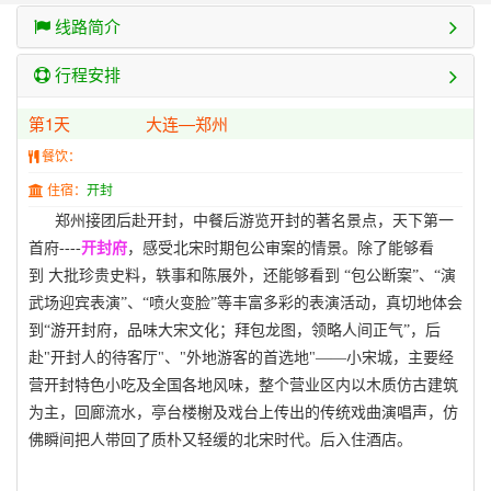
线路简介
行程安排
第1天
大连—郑州
餐饮：
住宿：
开封
郑州接团后赴开封，中餐后游览开封的著名景点，天下第一
首府----
开封
府
，感受北宋时期包公审案的情景。除了能够看
到 大批珍贵史料，轶事和陈展外，还能够看到 “包公断案”、“演
武场迎宾表演”、“喷火变脸”等丰富多彩的表演活动，真切地体会
到“游开封府，品味大宋文化；拜包龙图，领略人间正气”，后
赴"开封人的待客厅"、"外地游客的首选地"——小宋城，主要经
营开封特色小吃及全国各地风味，整个营业区内以木质仿古建筑
为主，回廊流水，亭台楼榭及戏台上传出的传统戏曲演唱声，仿
佛瞬间把人带回了质朴又轻缓的北宋时代。后入住酒店。