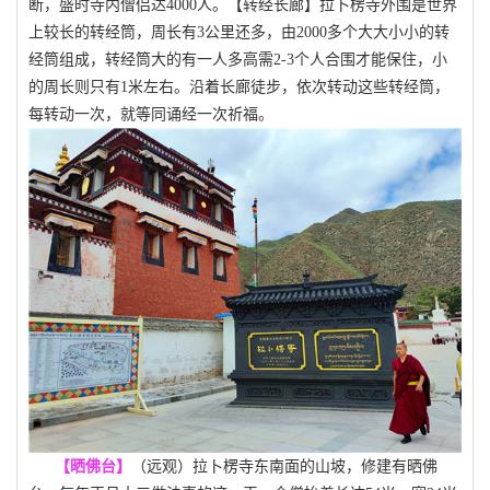
断，盛时寺内僧侣达4000人。
【转经长廊】
拉卜楞寺外围是世界
上较长的转经筒，周长有
3公里还多，由2000多个大大小小的转
经筒组成，转经筒大的有一人多高需2-3个人合围才能保住，小
的周长则只有1米左右。沿着长廊徒步，依次转动这些转经筒，
每转动一次，就等同诵经一次祈福。
【晒佛台】
（远观）
拉卜楞寺东南面的山坡，修建有晒佛