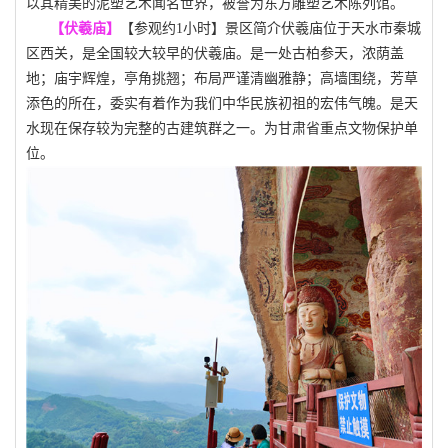
以其精美的泥塑艺术闻名世界，被誉为东方雕塑艺术陈列馆。
【伏羲庙】
【参观约1小时】景区简介伏羲庙位于天水市秦城
区西关，是全国较大较早的伏羲庙。是一处古柏参天，浓荫盖
地；庙宇辉煌，亭角挑翘；布局严谨清幽雅静；高墙围绕，芳草
添色的所在，委实有着作为我们中华民族初祖的宏伟气魄。是天
水现在保存较为完整的古建筑群之一。为甘肃省重点文物保护单
位。