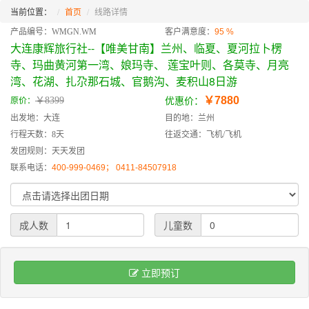
当前位置：
首页
线路详情
产品编号：WMGN.WM
客户满意度：
95 %
大连康辉旅行社--【唯美甘南】兰州、临夏、夏河拉卜楞
寺、玛曲黄河第一湾、娘玛寺、 莲宝叶则、各莫寺、月亮
湾、花湖、扎尕那石城、官鹅沟、麦积山8日游
￥7880
￥8399
原价：
优惠价：
出发地：大连
目的地：兰州
行程天数：8天
往返交通：飞机/飞机
发团规则：天天发团
联系电话：
400-999-0469； 0411-84507918
成人数
儿童数
立即预订