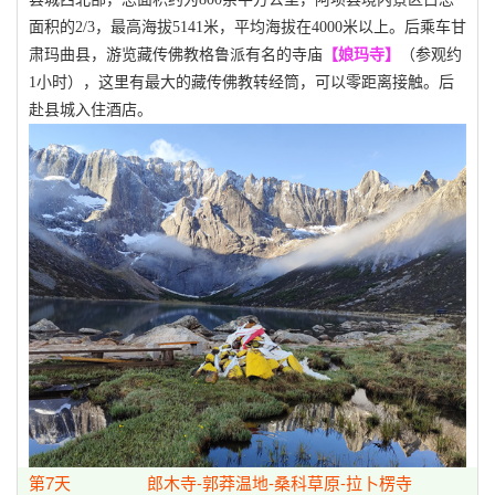
面积的2/3，最高海拔5141米，平均海拔在4000米以上。后乘车甘
肃玛曲县，游览藏传佛教格鲁派有名的寺庙
【娘玛寺】
（参观约
1小时），
这里有最大的藏传佛教转经筒，可以零距离接触。后
赴县城入住酒店。
第7天
郎木寺-郭莽温地-桑科草原-拉卜楞寺