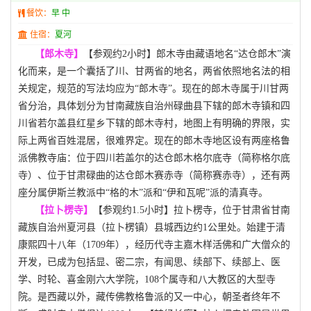
餐饮：
早 中
住宿：
夏河
【郎木寺】
【参观约
2小时】
郎木寺由藏语地名
“达仓郎木”演
化而来，是一个囊括了川、甘两省的地名，两省依照地名法的相
关规定，规范的写法均应为“郎木寺”。现在的郎木寺属于川甘两
省分治，具体划分为甘南藏族自治州碌曲县下辖的郎木寺镇和四
川省若尔盖县红星乡下辖的郎木寺村，地图上有明确的界限，实
际上两省百姓混居，很难界定。现在的郎木寺地区设有两座格鲁
派佛教寺庙：位于四川若盖尔的达仓郎木格尔底寺（简称格尔底
寺）、位于甘肃碌曲的达仓郎木赛赤寺（简称赛赤寺），还有两
座分属伊斯兰教派中“格的木”派和“伊和瓦呢”派的清真寺。
【拉卜楞寺】
【参观约
1.5小时】
拉卜楞寺，位于甘肃省甘南
藏族自治州夏河县（拉卜楞镇）县城西边约
1公里处。始建于清
康熙四十八年（1709年），经历代寺主嘉木样活佛和广大僧众的
开发，已成为包括显、密二宗，有闻思、续部下、续部上、医
学、时轮、喜金刚六大学院，108个属寺和八大教区的大型寺
院。是西藏以外，藏传佛教格鲁派的又一中心，朝圣者终年不