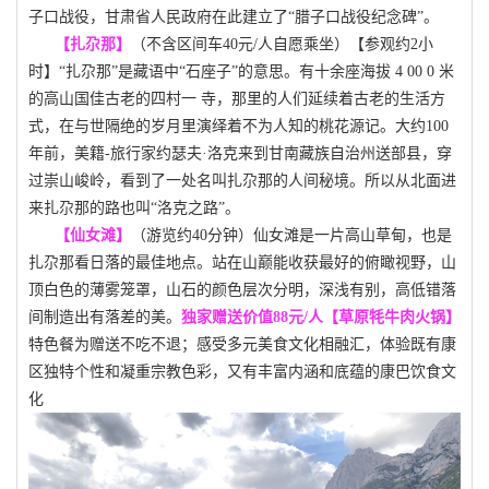
子口战役，甘肃省人民政府在此建立了“腊子口战役纪念碑”。
【扎尕那】
（不含区间车40元/人自愿乘坐）【参观约2小
时】“扎尕那”是藏语中“石座子”的意思。有十余座海拔 4 00 0 米
的高山国佳古老的四村一 寺，那里的人们延续着古老的生活方
式，在与世隔绝的岁月里演绎着不为人知的桃花源记。大约100
年前，美籍-旅行家约瑟夫·洛克来到甘南藏族自治州送部县，穿
过崇山峻岭，看到了一处名叫扎尕那的人间秘境。所以从北面进
来扎尕那的路也叫“洛克之路”。
【仙女滩】
（游览约40分钟）仙女滩是一片高山草甸，也是
扎尕那看日落的最佳地点。站在山巅能收获最好的俯瞰视野，山
顶白色的薄雾笼罩，山石的颜色层次分明，深浅有别，高低错落
间制造出有落差的美。
独家赠送价值88元/人【草原牦牛肉火锅】
特色餐为赠送不吃不退；
感受多元美食文化相融汇，体验既有康
区独特个性和凝重宗教色彩，又有丰富内涵和底蕴的康巴饮食文
化