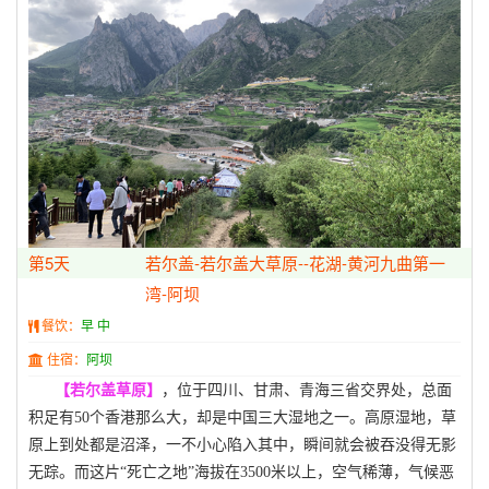
第5天
若尔盖-若尔盖大草原--花湖-黄河九曲第一
湾-阿坝
餐饮：
早 中
住宿：
阿坝
【若尔盖草原】
，位于四川、甘肃、青海三省交界处，总面
积足有
50个香港那么大，却是中国三大湿地之一。高原湿地，草
原上到处都是沼泽，一不小心陷入其中，瞬间就会被吞没得无影
无踪。而这片“死亡之地”海拔在3500米以上，空气稀薄，气候恶