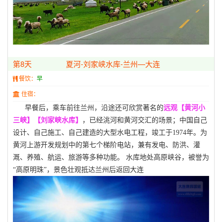
第8天
夏河-刘家峡水库-兰州—大连
餐饮：
早
住宿：
早餐后，乘车前往兰州，沿途还可欣赏著名的
远观
【
黄河小
三峡】【刘家峡水库】
，已经洮河和黄河交汇的场景；中国自己
设计、自己施工、自己建造的大型水电工程，竣工于
1974年。为
黄河上游开发规划中的第七个梯阶电站，兼有发电、防洪、灌
溉、养殖、航运、旅游等多种功能。 水库地处高原峡谷，被誉为
“高原明珠”，景色壮观抵达兰州后返回大连