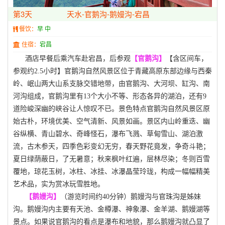
第3天
天水-官鹅沟-鹅嫚沟-宕昌
餐饮：
早 中
住宿：
宕昌
酒店早餐后乘汽车赴宕昌，后参观
【官鹅沟】
【含区间车，
参观约
2.5小时】
官鹅沟自然风景区位于青藏高原东部边缘与西秦
岭、岷山两大山系支脉交错地带，由官鹅沟、大河坝、缸沟、南
河沟组成，官鹅沟里有
13个大小不等、形态各异的湖泊，还有9
道险峻深幽的峡谷让人惊叹不已。景色特点官鹅沟自然风景区原
始古朴，环境优美、空气清新、风景如画。景区内山岭重迭、幽
谷纵横、青山碧水、奇峰怪石，瀑布飞溅、草甸雪山、湖泊激
流，古木参天，四季色彩变幻无穷，春天野花竟发，争奇斗艳；
夏日绿荫蔽日，了无暑意；秋来枫叶红遍，层林尽染；冬则百雪
覆地，琼花玉树，冰柱、冰挂、冰瀑晶莹玲珑，构成一幅幅精美
艺术品，实为赏冰玩雪胜地。
【鹅嫚沟】
（
游览时间约
40分钟）
鹅嫚沟与官珠沟是姊妹
沟。鹅嫚沟内主要有天池、金樽瀑、神象瀑、金羊湖、鹅嫚湖等
景点。如果说官鹅沟的看点是瀑布和地貌，那么鹅嫚沟就凸显了