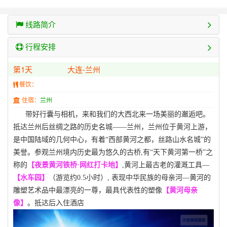
线路简介
行程安排
第1天
大连-兰州
餐饮：
住宿：
兰州
带好行囊与相机，来和我们的大西北来一场美丽的邂逅吧。
抵达兰州后丝绸之路的历史名城——兰州，兰州位于黄河上游，
是中国陆域的几何中心，有着“西部黄河之都，丝路山水名城”的
美誉。参观兰州境内历史最为悠久的古桥,有“天下黄河第一桥”之
称的
【夜景黄河铁桥·网红打卡地】
,黄河上最古老的灌溉工具—
【水车园】
（游览约0.5小时）, 表现中华民族的母亲河—黄河的
雕塑艺术品中最漂亮的一尊，最具代表性的塑像
【黄河母亲
像】
。抵达后入住酒店