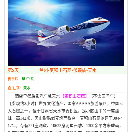
第2天
兰州-麦积山石窟-伏羲庙-天水
餐饮：
早 中 晚
住宿：
天水
酒店早餐后乘汽车赴天水
【麦积山石窟】
（不含区间车）
【参观约2小时】世界文化遗产，国家AAAAA旅游景区，中国四
大石窟之一，位于甘肃省天水市麦积区，是小陇山中的一座孤
峰，高142米，因山形酷似麦垛而得名。麦积山石窟始建于384-4
17年，存有221座洞窟、10632身泥塑石雕、1300余平方米壁画，