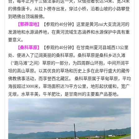
台，每年正月十三做法事的这一天，众僧抬着长达
54米、宽24米
的佛像唐卡，从拉卜楞寺出发，穿过小桥，沿着山坡的小路攀登
到晒佛台顶端展佛。
【郭莽湿地】
【参观约
40分钟】
这里是黄河
zui大支流洮河的
发源地和水源涵养地，在黄河流域生态涵养和水源保护中具有重
要意义。
【桑科草原】
【参观约
40分钟】
在甘南州夏河县城西
13公里
处、便进入了辽阔美丽的桑科草原。桑科草原是桑科乡达久滩
（“跑马滩”之间）草原的一部分，为四周群山环抱，中间开阔平
坦的高山草原。以其优良的草场和历史上多在此举行盛大的藏传
佛教佛事活动，而享誉西北藏区。 桑科草原属于草甸草原，平均
海拔超过3000米，草场面积达70平方公里，地形起伏缓和，宽广
无垠，水草丰美，牛羊肥壮，是甘南州的主要畜产品基地。