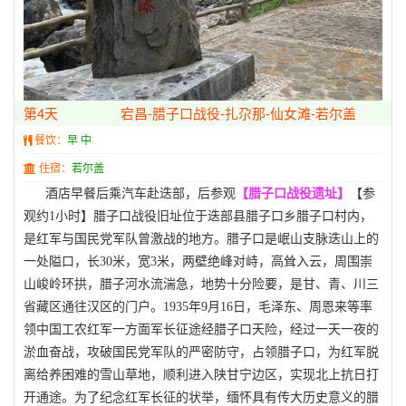
第4天
宕昌-腊子口战役-扎尕那-仙女滩-若尔盖
餐饮：
早 中
住宿：
若尔盖
酒店早餐后乘汽车赴迭部，后参观
【腊子口战役遗址】
【参
观约1小时】腊子口战役旧址位于迭部县腊子口乡腊子口村内，
是红军与国民党军队曾激战的地方。腊子口是岷山支脉迭山上的
一处隘口，长30米，宽3米，两壁绝峰对峙，高耸入云，周围崇
山峻岭环拱，腊子河水流湍急，地势十分险要，是甘、青、川三
省藏区通往汉区的门户。1935年9月16日，毛泽东、周恩来等率
领中国工农红军一方面军长征途经腊子口天险，经过一天一夜的
淤血奋战，攻破国民党军队的严密防守，占领腊子口，为红军脱
离给养困难的雪山草地，顺利进入陕甘宁边区，实现北上抗日打
开通途。为了纪念红军长征的状举，缅怀具有传大历史意义的腊