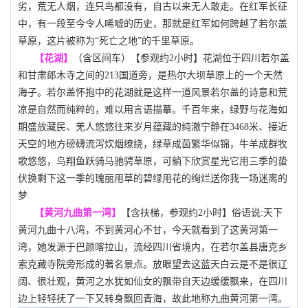
劣，荒无人烟，连只鸟都没有，自古以来无人敢走。在红军长征
中，有一段至今令人唏嘘的历史，那就是红军如何跨越了若尔盖
草原，这片被称为“死亡之地”的千里草原。
【花湖】
（含
区间车）【参观约
2小时】
花湖位于四川若尔盖
和甘肃郎木寺之间的
213国道旁，是热尔大坝草原上的一个天然
海子。若尔盖怀抱中的花湖就是这样一道风景若尔盖的诗意和荒
凉是自然而纯粹的，难以用言语描摹。千百年来，绿野与花海如
期盛放藏民、羌人悠悠往来岁月蕴藏的纯澈宁静在3468米、接近
天空的地方磅礴流泻炊烟缭绕，绿草成茵繁华似锦，牛羊成群牧
歌悠悠，鸟翔鱼跃骑马驰骋草原，可躺下欣赏星光它用三季的蛰
伏换剩下这一季的瑰丽用草的碧绿用花的绚烂送你我一场迷离的
梦
【黄河九曲第一湾】
【含扶梯，
参观约
2小时】
俗语说
:天下
黄河九曲十八湾，不到黄河心不甘，今天就看到了这黄河第一
湾，她发源于巴颜喀拉山，流经四川省境内，在若尔盖县唐克乡
索克藏寺院旁形成的著名景点。放眼望去这蓝天白云是不是很辽
阔、很壮观，黄河之水犹如仙女的飘带自天边缓缓飘来，在四川
边上轻轻抚了一下又转身飘回青海，故此地称九曲黄河第一湾。