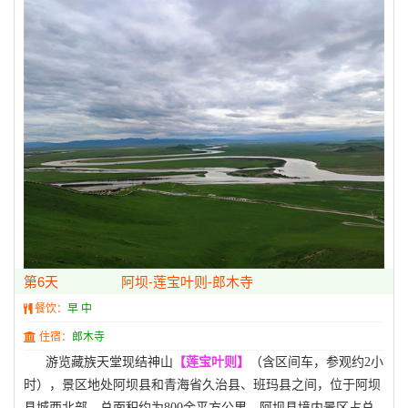
第6天
阿坝-莲宝叶则-郎木寺
餐饮：
早 中
住宿：
郎木寺
游览藏族天堂现结神山
【莲宝叶则】
（含区间车，参观约
2小
时）
，景区地处阿坝县和青海省久治县、班玛县之间，位于阿坝
县城西北部，总面积约为
800余平方公里，阿坝县境内景区占总