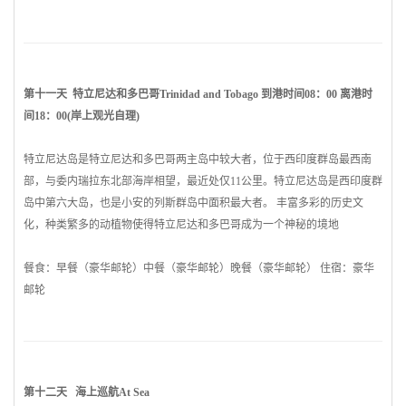
第十一天
特立尼达和多巴哥
Trinidad and Tobago 到港时间08：00 离港时
间18：00(岸上观光自理)
特立尼达岛是
特立尼达和多巴哥
两主岛中较大者，位于西
印度
群岛最西南
部，与
委内瑞拉
东北部海岸相望，最近处仅11公里。特立尼达岛是西
印度
群
岛中第六大岛，也是小安的列斯群岛中面积最大者。 丰富多彩的历史文
化，种类繁多的动植物使得
特立尼达和多巴哥
成为一个神秘的境地
餐食：早餐（豪华邮轮）中餐（豪华邮轮）晚餐（豪华邮轮） 住宿：豪华
邮轮
第十二天 海上巡航At Sea