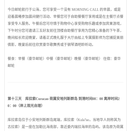
今日邮轮航行于公海，您可享受一个没有 MORNING CALL 的早晨，或是
迎着晨曦参加晨间健行活动、早餐您可于自助餐餐厅享用或是在主餐厅点餐
享受专人服务。午餐后您可尽情于购物中心享受购物乐趣或参加宾果游戏，
下午时分您可邀请三五好友前往顶楼自助餐厅享用为您精心准备的下午茶，
晚间船长欢迎晚宴，请着正式晚礼服于大厅由船上专属摄影师为您捕捉美丽
倩影，晚宴后前往欣赏豪华歌舞秀或于钢琴酒吧聆听动。
餐食：早餐（豪华邮轮）中餐（豪华邮轮）晚餐（豪华邮轮） 住宿：豪华
邮轮
第十三天 库拉索Curacao 荷属安地列斯群岛 到港时间08：00 离岸时间2
0：00（岸上观光自理）
库拉索岛位于小安地列斯群岛尾端，库拉索（Kula?ao，当地华人则称其为
古拉索）是一座在加勒比海南部，靠近
委内瑞拉
海岸的岛屿。该岛原为荷属