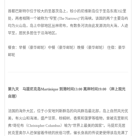
首都巴斯特尔位于较大的
圣基茨
岛上，较小的尼维斯岛位于圣岛东南3公里
处，两者相隔一个被称为“窄堑 (The Narrows)”的海峡。该国的两个主要岛屿
均为火山岛，岛上中部地区丛林密布，有数条河流自此发源流向大海，人迹
罕至，居民多居住于沿
海地
区。
餐食：早餐（豪华邮轮）中餐（豪华邮轮）晚餐（豪华邮轮） 住宿：豪华
邮轮
第九天
马提尼克
岛Martinique 到港时间13:00 离岸时间19:00 （岸上观光
自理）
法国
的海外大区，位于小安地列斯群岛的向风群岛最北部，岛上自然风光优
美，有火山和海滩，盛产甘蔗、棕榈树、香蕉和菠萝等植物，曾被克里斯托
弗?哥伦布（Christopher Columbus）喻为“世界上最美的国家”。
马提尼克
居
民克里奥尔人还保留着传统的民俗习惯，催长身高的传说更使得该岛充满了