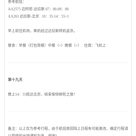
参考航班：
AA2575
迈阿密
-达拉斯 07：00-09：00
AA263 达拉斯-北京 10：35-14：55+1
早上前往机场，乘机经过达拉斯转机返京。
餐食：早餐（打包简餐）中餐（×）晚餐（×） 住宿：飞机上
第十九天
晚上14：55抵达北京，结束愉快邮轮之旅！
备注：以上仅为参考行程，由于航班原因陆上日程有可能更改，确定行程请
以最终的出团通知为准，谢谢！