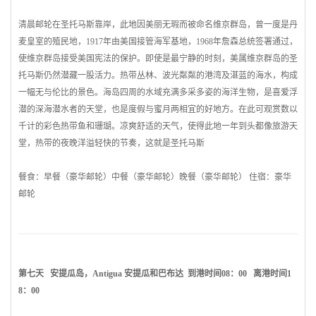
清晨邮轮在圣托马斯靠岸，此地因美丽无瑕而被命名维京群岛，曾一度是
丹
麦
皇室的殖民地，1917年由
美国
接管海军基地，1968年詹森总统签署通过，
使维京群岛接受
美国
宪法的保护。即使是最宁静的时刻，美属维京群岛的圣
托马斯仍然潜藏一股活力。热带丛林、波光粼粼的港湾及湛蓝的海水，构成
一幅无与伦比的景色。海岛四周的水域充满多采多姿的海洋生物，是喜爱浮
潜的深海潜水者的天堂，也是度假与蜜月两相宜的好地方。在此可观赏数以
千计的彩色热带鱼和珊瑚。凉爽舒适的天气，使得此地一年到头都像旅游天
堂，热带的夜晚洋溢轻快的节奏，这就是圣托马斯
餐食：早餐（豪华邮轮）中餐（豪华邮轮）晚餐（豪华邮轮） 住宿：豪华
邮轮
第七天 安提瓜岛，Antigua
安提瓜和巴布达
到港时间08：00 离港时间1
8：00