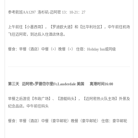
参考航班AA1297 洛杉矶-
迈阿密
13：10-21：27
上午前往【小
墨西哥
】，【罗迪欧大道】和【比华利社区】，中午前往机场
飞往
迈阿密
，到达后入住酒店休息。
餐食：早餐（酒店）中餐（×）晚餐（×） 住宿：Holiday Inn或同级
第三天
迈阿密
v罗德岱尔堡Ft.Lauderdale
美国
离港时间16:00
早餐之后游览【市政广场】、【游艇码头】，【
迈阿密
热火队主场】外景及
纪念品店。中午前往码头
餐食：早餐（酒店）中餐（豪华邮轮）晚餐（豪华邮轮） 住宿：豪华邮轮