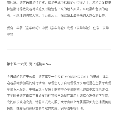
丽沙滩。您可选择步行游览，漫步于城中棕榈护佑街道之上，您将会发现奥
拉涅斯塔德散发着
荷兰
殖民时期遗留下来的迷人风采，显现柔和色调的建
筑，和绝佳的购物天堂。千万别忘记一探此岛上最特殊的天然石灰石桥。
餐食：早餐（豪华邮轮）中餐（豪华邮轮）晚餐（豪华邮轮） 住宿：豪华
邮轮
第十五-十六天 海上巡航At Sea
今日邮轮航行于公海，您可享受一个没有 MORNING CALL 的早晨，或是
迎着晨曦参加晨间健行活动、早餐您可于自助餐餐厅享用或是在主餐厅点餐
享受专人服务。午餐后您可尽情于购物中心享受购物乐趣或参加宾果游戏，
下午时分您可邀请三五好友前往顶楼自助餐厅享用为您精心准备的下午茶，
晚间船长欢迎晚宴，请着正式晚礼服于大厅由船上专属摄影师为您捕捉美丽
倩影，晚宴后前往欣赏豪华歌舞秀或于钢琴酒吧聆听动。