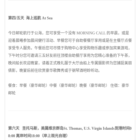
第四/五天 海上巡航 At Sea
今日邮轮航行于公海，您可享受一个没有 MORNING CALL 的早晨，或是
迎着晨曦参加晨间健行活动、早餐您可于自助餐餐厅享用或是在主餐厅点餐
享受专人服务。午餐后您可尽情于购物中心享受购物乐趣或参加宾果游戏，
下午时分您可邀请三五好友前往顶楼自助餐厅享用为您精心准备的下午茶，
晚间船长欢迎晚宴，请着正式晚礼服于大厅由船上专属摄影师为您捕捉美丽
倩影，晚宴后前往欣赏豪华歌舞秀或于钢琴酒吧聆听动。
餐食：早餐（豪华邮轮）中餐（豪华邮轮）晚餐（豪华邮轮） 住宿：豪华
邮轮
第六天 圣托马斯，美属维京群岛St. Thomas, U.S. Virgin Islands到港时间0
8:00 离岸时间18:00（岸上观光自理）