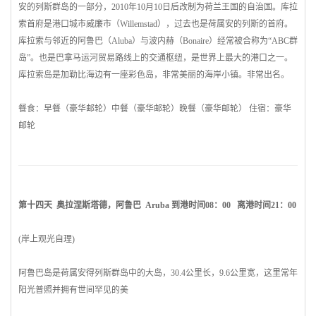
安的列斯群岛的一部分，2010年10月10日后改制为
荷兰
王国的自治国。库拉
索首府是港口城市威廉市（Willemstad），过去也是荷属安的列斯的首府。
库拉索与邻近的
阿鲁巴
（Aluba）与波内赫（Bonaire）经常被合称为“ABC群
岛”。也是
巴拿马
运河贸易路线上的交通枢纽，是世界上最大的港口之一。
库拉索岛是加勒比海边有一座彩色岛，非常美丽的海岸小镇。非常出名。
餐食：早餐（豪华邮轮）中餐（豪华邮轮）晚餐（豪华邮轮） 住宿：豪华
邮轮
第十四天 奥拉涅斯塔德，
阿鲁巴
Aruba 到港时间08：00 离港时间21：00
(岸上观光自理)
阿鲁巴
岛是荷属安得列斯群岛中的大岛，30.4公里长，9.6公里宽，这里常年
阳光普照并拥有世间罕见的美