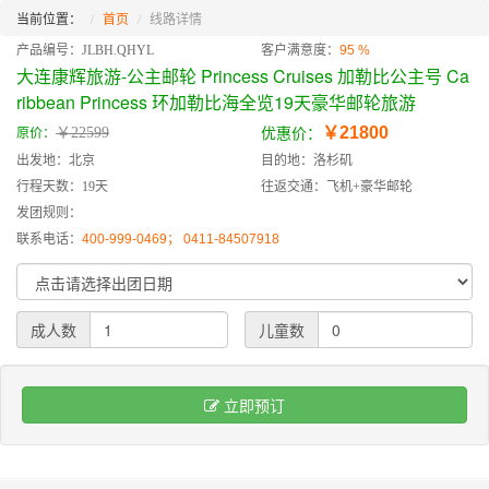
当前位置：
首页
线路详情
产品编号：JLBH.QHYL
客户满意度：
95 %
大连康辉旅游-公主邮轮 Princess Cruises 加勒比公主号 Ca
ribbean Princess 环加勒比海全览19天豪华邮轮旅游
￥21800
￥22599
原价：
优惠价：
出发地：北京
目的地：洛杉矶
行程天数：19天
往返交通：飞机+豪华邮轮
发团规则：
联系电话：
400-999-0469； 0411-84507918
成人数
儿童数
立即预订