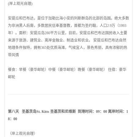
(岸上观光自理)
安提瓜和巴布达
，是位于加勒比海小安的列斯群岛的北部的岛国。绝大多数
为非洲黑人后裔，多数居民信奉基督教，首都为
圣约翰
，人口2.9万（1993
年）。面积：安提瓜岛280平方公里，目前，
安提瓜和巴布达
国民收入主要
来源于旅游、建筑业、离岸金融业、制造业和农业。
安提瓜和巴布达
自然
地理条件独特，拥有365处优质海滩，气候宜人，景色秀丽，具有浓郁的热
带风情
餐食：早餐（豪华邮轮）中餐（豪华邮轮）晚餐（豪华邮轮） 住宿：豪华
邮轮
第八天
圣基茨
岛St. Kitts
圣基茨
和尼维斯 到港时间：09：00 离岸时间：1
8：00
（岸上观光自理）