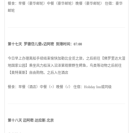
餐食：早餐（豪华邮轮）中餐（豪华邮轮）晚餐（豪华邮轮） 住宿：豪华
邮轮
第十七天 罗德岱儿堡v
迈阿密
到港时间：07:00
今日早上办理离船手续结束愉快加勒比全览之旅，之后前往【佛罗里达大湿
地国家公园】乘坐风力船深入沼泽第观察野生鳄鱼，鸟类等动物之后前往
【奥特莱斯】自由购物。之后入住酒店
餐食：早餐（酒店）中餐（×）晚餐（√） 住宿：Holiday Inn或同级
第十八天
迈阿密
-达拉斯-北京