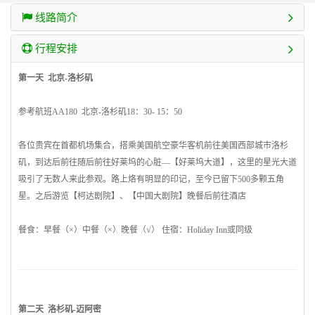
线路简介
行程安排
第一天 北京-洛杉矶
参考航班AA180 北京-洛杉矶18：30- 15：50
各位贵宾在首都机场集合，搭乘
美国
航空豪华客机前往
美国
西部城市洛杉
矶，到达后前往随后前往好莱坞的心脏—【好莱坞大道】，这里的星光大道
吸引了无数人来此参观。路上烙有明显的印记，至今已留下500多颗五角
星。之后游览【柯达剧院】、【
中国
大剧院】晚餐后前往酒店
餐食：早餐（×）中餐（×）晚餐（√） 住宿：Holiday Inn或同级
第二天 洛杉矶-
迈阿密