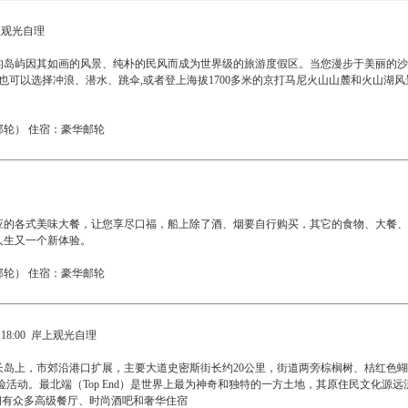
岸上观光自理
岛屿因其如画的风景、纯朴的民风而成为世界级的旅游度假区。当您漫步于美丽的沙滩
也可以选择冲浪、潜水、跳伞,或者登上海拔1700多米的京打马尼火山山麓和火山湖
轮） 住宿：豪华邮轮
应的各式美味大餐，让您享尽口福，船上除了酒、烟要自行购买，其它的食物、大餐、
人生又一个新体验。
轮） 住宿：豪华邮轮
8:00 岸上观光自理
长岛上，市郊沿港口扩展，主要大道史密斯街长约20公里，街道两旁棕榈树、桔红色
个无与伦比的冒险活动。最北端（Top End）是世界上最为神奇和独特的一方土地，其原住
拥有众多高级餐厅、时尚酒吧和奢华住宿