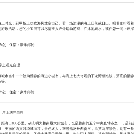
海上时光：到甲板上吹吹海风放空自己、看一场浪漫的海上日落或日出、喝着咖啡看着
的游乐活动，您的小宝贝可以尽情投入户外运动游戏、在泳池嬉水，或伴您一同上岸探
轮） 住宿：豪华邮轮
 岸上观光自理
海城市当中一个较为僻静的海边小城市，与海上七大奇观的下龙湾相比较，芽庄的恬静
岛等。
轮） 住宿：豪华邮轮
00 岸上观光自理
距海口800公里。胡志明为越南最大的城市，也是越南的五个中央直辖市之一，是前
市，美丽的西贡河绕城而过，景色迷人，乘游船泛舟西贡河，欣赏两岸景色，别有一番