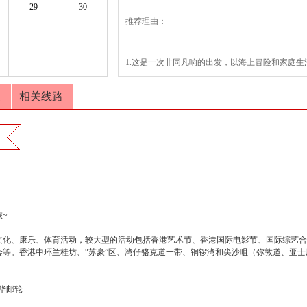
29
30
推荐理由：
1.这是一次非同凡响的出发，以海上冒险和家庭生
2.2019年全装修-探索梦号；为中国市场量身定
复
相关线路
3.从中国香港到澳大利亚的细腻，遍访东南亚和
4.1张船票，横跨2大洲、5个国家和地区、承载的
5.澳大利亚北领地+凯恩斯（大堡礁）
更多
大连康辉国际旅行社
邮轮旅游线路推荐：http://www.
~
文化、康乐、体育活动，较大型的活动包括香港艺术节、香港国际电影节、国际综艺合
等。香港中环兰桂坊、“苏豪”区、湾仔骆克道一带、铜锣湾和尖沙咀（弥敦道、亚士
华邮轮