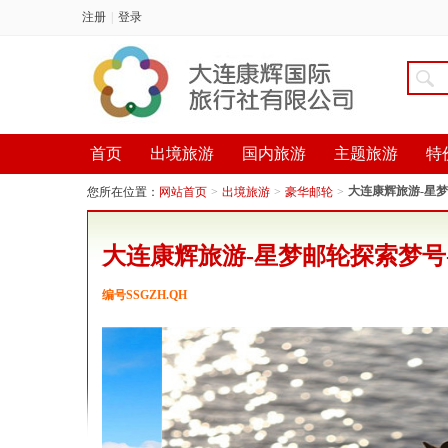
注册
|
登录
首页
出境旅游
国内旅游
主题旅游
特
大连康辉旅游-星梦
您所在位置：
网站首页
>
出境旅游
>
豪华邮轮
>
大连康辉旅游-星梦邮轮探索梦号
编号SSGZH.QH