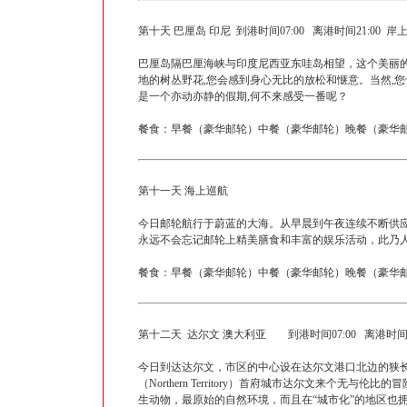
第十天 巴厘岛 印尼 到港时间07:00 离港时间21:00 
巴厘岛隔巴厘海峡与印度尼西亚东哇岛相望，这个美丽的
地的树丛野花,您会感到身心无比的放松和惬意。当然,您
是一个亦动亦静的假期,何不来感受一番呢？
餐食：早餐（豪华邮轮）中餐（豪华邮轮）晚餐（豪华邮
第十一天 海上巡航
今日邮轮航行于蔚蓝的大海。从早晨到午夜连续不断供
永远不会忘记邮轮上精美膳食和丰富的娱乐活动，此乃
餐食：早餐（豪华邮轮）中餐（豪华邮轮）晚餐（豪华邮
第十二天 达尔文 澳大利亚 到港时间07:00 离港时间1
今日到达达尔文，市区的中心设在达尔文港口北边的狭
（Northern Territory）首府城市达尔文来
生动物，最原始的自然环境，而且在“城市化”的地区也