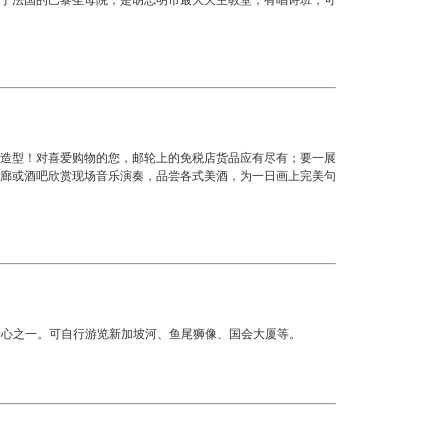
于法国的巴黎圣母院，是胡志明市最大天主教堂，有唱诗班，可
造型！对喜爱购物的您，邮轮上的免税店货品应有尽有；要一展
廊或酒吧欣赏现场音乐演奏，品尝各式美酒，为一日画上完美句
中心之一。可自行游览新加坡河、鱼尾狮像、国会大厦等。