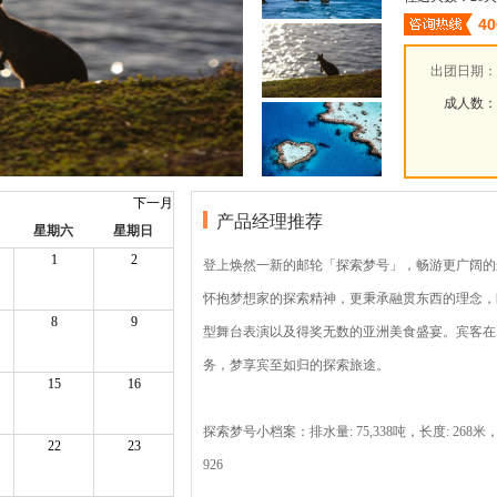
40
出团日期：
成人数：
下一月
产品经理推荐
星期六
星期日
1
2
登上焕然一新的邮轮「探索梦号」，畅游更广阔的
怀抱梦想家的探索精神，更秉承融贯东西的理念，
8
9
型舞台表演以及得奖无数的亚洲美食盛宴。宾客在
务，梦享宾至如归的探索旅途。
15
16
探索梦号小档案：排水量: 75,338吨，长度: 268米，
22
23
926