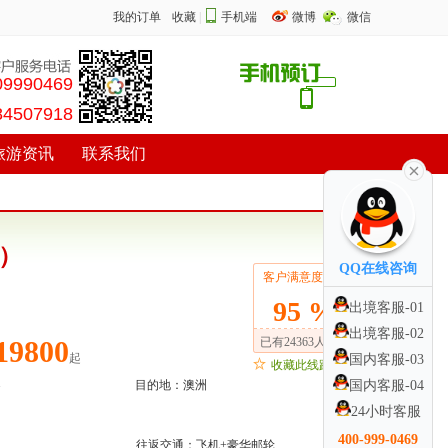
我的订单
收藏
|
手机端
微博
微信
09990469
84507918
旅游资讯
联系我们
）
QQ在线咨询
客户满意度：
95 %
出境客服-01
出境客服-02
19800
已有24363人关注
起
国内客服-03
收藏此线路
目的地：
澳洲
国内客服-04
24小时客服
400-999-0469
往返交通：
飞机+豪华邮轮