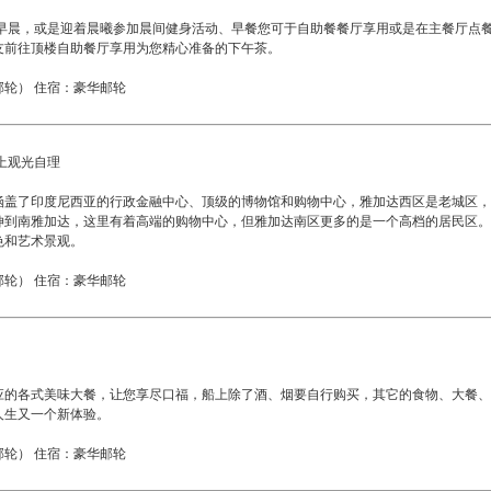
LL 的早晨，或是迎着晨曦参加晨间健身活动、早餐您可于自助餐餐厅享用或是在主餐
友前往顶楼自助餐厅享用为您精心准备的下午茶。
轮） 住宿：豪华邮轮
岸上观光自理
涵盖了印度尼西亚的行政金融中心、顶级的博物馆和购物中心，雅加达西区是老城区，
伸到南雅加达，这里有着高端的购物中心，但雅加达南区更多的是一个高档的居民区。
色和艺术景观。
轮） 住宿：豪华邮轮
应的各式美味大餐，让您享尽口福，船上除了酒、烟要自行购买，其它的食物、大餐、
人生又一个新体验。
轮） 住宿：豪华邮轮