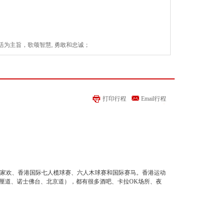
活为主旨，歌颂智慧, 勇敢和忠诚；
制的奢华邮轮，顶级旗舰；
澳洲北领地及东南部；
是更多梦想！
打印行程
Email行程
dlkhgl.com/xl/youlun.html
家欢、香港国际七人榄球赛、六人木球赛和国际赛马。香港运动
厘道、诺士佛台、北京道），都有很多酒吧、卡拉OK场所、夜