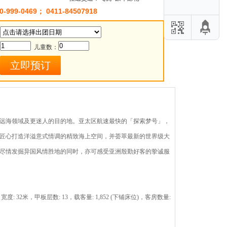
0-999-0469； 0411-84507918
儿童数：
远海领域及更迷人的目的地。亚太区航速最快的「探索梦号」，
匠心打造洋溢意式情调的精致海上空间，并荟萃最新的世界级大
尽情发掘异国风情胜地的同时，亦可感受亚洲殷勤好客的挚诚服
宽度: 32米，甲板层数: 13，载客量: 1,852 (下铺床位)，客房数量: