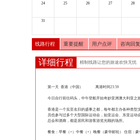
24
25
26
27
28
31
线路行程
重要提醒
用户点评
咨询回
详细行程
精制线路让您的旅途欢快无忧
第一天 香港（中国） 离港时间23:59
今日自行前往码头，中午登船开始奇妙亚洲澳大利亚之旅
香港是一个实至名归的盛事之都，每年都主办各种类型
员也参与过多个大型国际运动会，如亚运会、东亚运动会
总会和酒廊，都是居民和游客游览光顾的场所。
餐食：早餐（×）中餐（×）晚餐（豪华邮轮） 住宿：豪