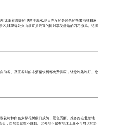
,沐浴着温暖的印度洋海水,满目充斥的是绿色的热带雨林和遍
风景区,眺望远处火山烟直插云宵的同时享受舒适的习习凉风。这将
自助餐、及正餐时的非酒精饮料都免费供应，让您吃饱吃好。您
蝴蝶花树和白色素馨花树蔽日成荫，景色秀丽。准备好在北领地
民文化源远流长，自然美景数不胜数。北领地不仅有地球上最不可思议的野