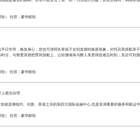
植物园是最美的园林。圣母大教堂位于第一郡，为法国人所建，其造型独特，风格类似
轮） 住宿：豪华邮轮
洗平日辛劳，焕发身心；您也可偕同长辈或子女到发廊转换新形象，衬托完美搭配亲子
落时分，与挚爱亲朋把臂同游船上，让轻拂海风与醉人美景缔造难忘时刻；其后可到酒
轮） 住宿：豪华邮轮
 岸上观光自理
新加坡是继纽约、伦敦、香港之后的第四大国际金融中心,也是亚洲重要的服务和航运
轮） 住宿：豪华邮轮