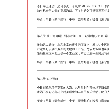
今日海上巡游，您可享受一个没有 MORNING CA
加有机会得大奖的宾果游戏。下午时分您可邀请三五好
餐食：早餐（豪华邮轮）中餐（豪华邮轮）晚餐（豪华邮
第八天 雅加达 印尼 到港时间07:00 离港时间21:00 
雅加达以购物中心和丰富的夜生活而闻名，雅加达中区
在这里可以轻松购买到食物和工艺品。尽管商业区也延
雅加达东区本质上是一个工业区，不过也有一些民族特
餐食：早餐（豪华邮轮）中餐（豪华邮轮）晚餐（豪华邮
第九天 海上巡航
今日邮轮航行于蔚蓝的大海。从早晨到午夜连续不断供
永远不会忘记邮轮上精美膳食和丰富的娱乐活动，此乃
餐食：早餐（豪华邮轮）中餐（豪华邮轮）晚餐（豪华邮