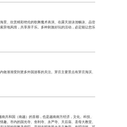
海景、欣赏精彩绝伦的歌舞魔术表演、在露天游泳池畅泳、品尝
索异地风情，共享亲子乐。多种刺激好玩的活动，必定能让您乐
内敛渐渐受到更多外国游客的关注。芽庄主要景点有芽庄海滨、
越南共和国（南越）的首都，也是越南南方经济，文化、科技、
情趣。市内的国光寺、舍利寺、永严寺、天后庙、圣母大教堂、