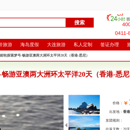
40
0411-
价旅游
海岛度假
大连旅游
私人定制
签证办理
邮轮探索梦号-畅游亚澳两大洲环太平洋20天（香港-悉尼）
-畅游亚澳两大洲环太平洋20天（香港-悉尼
￥
价格：
出发地：
香港
发团规则：
往返天数：
20天