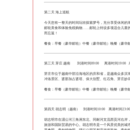
第二天 海上巡航
今天您有一整天的时间玩转探索梦号，充分享受休闲的
邮轮美食和体验免税购物……邮轮上特设多项适合儿童
而忘返！
餐食：早餐（豪华邮轮）中餐（豪华邮轮）晚餐（豪华邮
第三天 芽庄 越南 到港时间09:00 离港时间19:00
芽庄市位于越南中部沿海地区的庆和省，是越南众多滨
冲洛景区、婆那加占婆塔、保大别墅、红石角、芽庄妙
餐食：早餐（豪华邮轮）中餐（豪华邮轮）晚餐（豪华邮
第四天 胡志明（越南） 到港时间10:00 离港时间23:
胡志明市在湄公河三角洲东北、同耐河支流西贡河右岸，
旅游和国际贸易的中心。胡志明市是一个风景优美的城