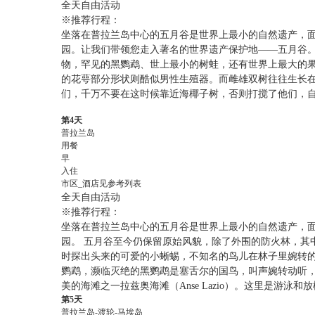
全天自由活动
※推荐行程：
坐落在普拉兰岛中心的五月谷是世界上最小的自然遗产，面积
园。让我们带领您走入著名的世界遗产保护地——五月谷
物，罕见的黑鹦鹉、世上最小的树蛙，还有世界上最大的
的花萼部分形状则酷似男性生殖器。而雌雄双树往往生长
们，千万不要在这时候靠近海椰子树，否则打搅了他们，
第4天
普拉兰岛
用餐
早
入住
市区_酒店见参考列表
全天自由活动
※推荐行程：
坐落在普拉兰岛中心的五月谷是世界上最小的自然遗产，面积
园。 五月谷至今仍保留原始风貌，除了外围的防火林，其
时探出头来的可爱的小蜥蜴，不知名的鸟儿在林子里婉转的
鹦鹉，濒临灭绝的黑鹦鹉是塞舌尔的国鸟，叫声婉转动听，
美的海滩之一拉兹奥海滩（Anse Lazio）。这里是
第5天
普拉兰岛-渡轮-马埃岛