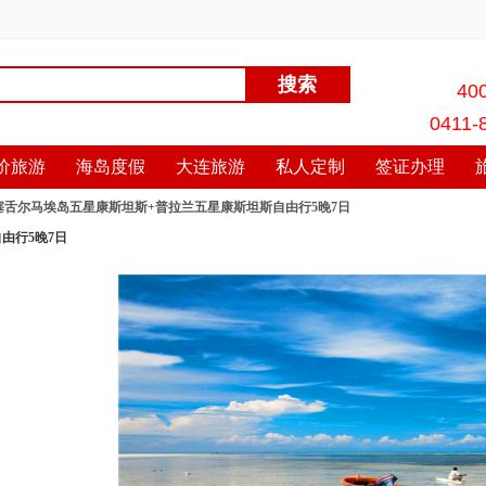
40
0411-
价旅游
海岛度假
大连旅游
私人定制
签证办理
-塞舌尔马埃岛五星康斯坦斯+普拉兰五星康斯坦斯自由行5晚7日
由行5晚7日