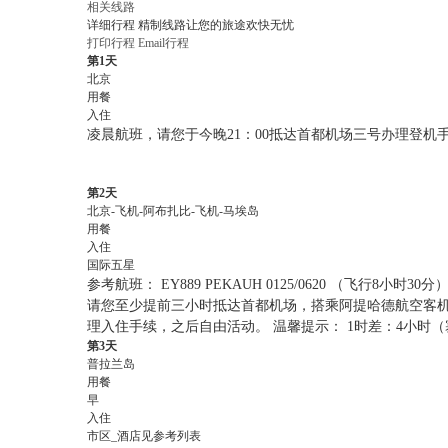
相关线路
详细行程
精制线路让您的旅途欢快无忧
打印行程
Email行程
第1天
北京
用餐
入住
凌晨航班，请您于今晚21：00抵达首都机场三号办理登
第2天
北京-飞机-阿布扎比-飞机-马埃岛
用餐
入住
国际五星
参考航班： EY889 PEKAUH 0125/0620 （飞行8小时30分） 
请您至少提前三小时抵达首都机场，搭乘阿提哈德航空客机
理入住手续，之后自由活动。 温馨提示： 1时差：4小时
第3天
普拉兰岛
用餐
早
入住
市区_酒店见参考列表