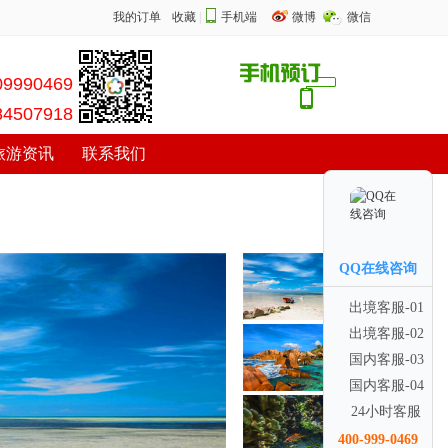
我的订单
收藏
|
手机端
微博
微信
09990469
84507918
旅游资讯
联系我们
QQ在线咨询
出境客服-01
出境客服-02
国内客服-03
国内客服-04
24小时客服
400-999-0469