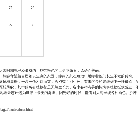
22
23
29
30
远古时期就已经形成的，略带粉色的巨型花岗石，原始而美丽。
，静静守望着自己赖以生存的家园，静静的趴在龟池中延续着他们长生不老的传奇。
树雌雄异株，一高一低相对而立，合抱或并排生长。有趣的是如果雌雄中一株被砍，另一
原始风貌，其中的所有植物都是天然生长的。谷中各种奇异的棕榈科植物挺拔耸立，
t)，被美国国家地理杂志评选为世界上最美的海滩。阳光好的时候，能看到大海呈现各种颜色
bigxl/haidaodujia.html