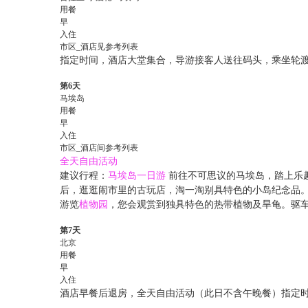
用餐
早
入住
市区_酒店见参考列表
指定时间，酒店大堂集合，导游接客人送往码头，乘坐轮
第6天
马埃岛
用餐
早
入住
市区_酒店间参考列表
全天自由活动
建议行程：
马埃岛一日游
前往不可思议的马埃岛，踏上乐
后，逛逛闹市里的古玩店，淘一淘别具特色的小岛纪念品
游览
植物园
，您会观赏到独具特色的热带植物及旱龟。驱
第7天
北京
用餐
早
入住
酒店早餐后退房，全天自由活动（此日不含午晚餐）指定