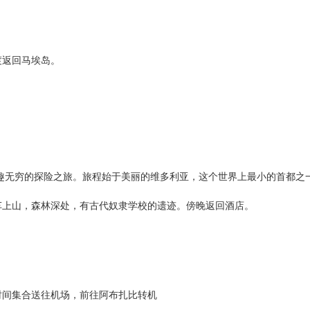
渡返回马埃岛。
趣无穷的探险之旅。旅程始于美丽的维多利亚，这个世界上最小的首都之
。
车上山，森林深处，有古代奴隶学校的遗迹。傍晚返回酒店。
时间集合送往机场，前往阿布扎比转机