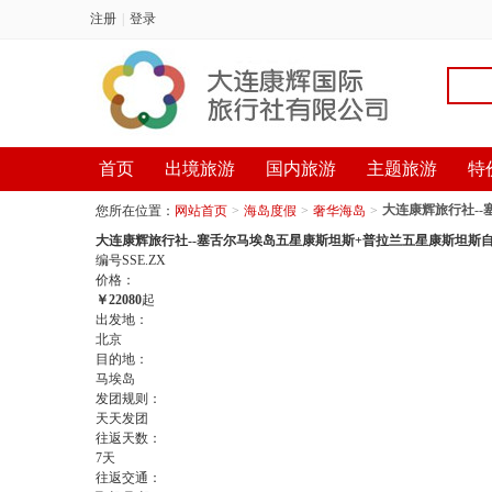
注册
|
登录
首页
出境旅游
国内旅游
主题旅游
特
大连康辉旅行社-
您所在位置：
网站首页
>
海岛度假
>
奢华海岛
>
大连康辉旅行社--塞舌尔马埃岛五星康斯坦斯+普拉兰五星康斯坦斯自
编号SSE.ZX
价格：
￥
22080
起
出发地：
北京
目的地：
马埃岛
发团规则：
天天发团
往返天数：
7天
往返交通：