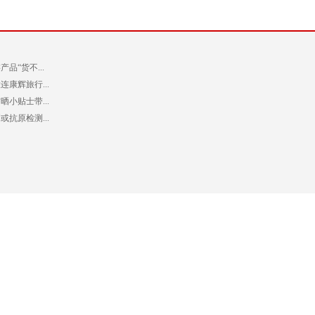
品“货不...
康辉旅行...
小贴士带...
抗原检测...