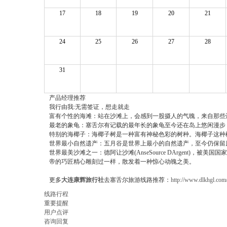
17
18
19
20
21
24
25
26
27
28
31
产品经理推荐
我行由我:无需签证，想走就走
富有个性的海滩：站在沙滩上，会感到一股摄人的气魄，来自那些
最老的象龟：塞舌尔有记载的最年长的象龟至今还在岛上悠闲漫步
特别的海椰子：海椰子树是一种富有神秘色彩的树种。海椰子这种
世界最小自然遗产：五月谷是世界上最小的自然遗产，至今仍保留
世界最美沙滩之一：德阿让沙滩(AnseSource DArgen
帝的巧匠精心雕刻过一样，散发着一种惊心动魄之美。
更多
大连康辉旅行社
去塞舌尔旅游线路推荐：
http://www.dlkhgl.com/
线路行程
重要提醒
用户点评
咨询回复