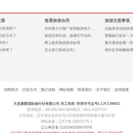
发票
签署旅游合同
旅游注意事项
开发票吧？
为何要大力推广使用旅游电子...
自媒体宣传的旅游产
付款方式？
提倡文明出游，做遵纪守法的...
警惕旅行欺诈！大连
开吗？
网上购买旅游投诉处理
夏日度假必看！防晒
么种类？
怎么签订旅游合同！
境外赴华核酸检测或
招聘英才
|
付款方式
|
预订须知
|
网站地图
|
联系我们
|
关于我们
|
友情链接
大连康辉国际旅行社
有限公司 兴工街部 经营许可证号L-LN-CJ00032
咨询电话：400-999-0469 咨询电话：0411-84507918
公司地址：辽宁省大连市沙河口区西安路60号民勇大厦1407室
网站备案：
辽ICP备13005317号-1
辽公网安备 21020402000793号