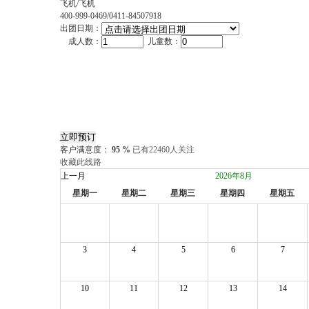
飞机/飞机
400-999-0469/0411-84507918
出团日期：
成人数：
儿童数：
客户满意度：
95 %
已有22460人关注
收藏此线路
上一月
2026年8月
星期一
星期二
星期三
星期四
星期五
3
4
5
6
7
10
11
12
13
14