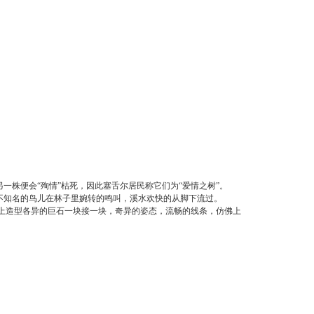
株便会“殉情”枯死，因此塞舌尔居民称它们为“爱情之树”。
不知名的鸟儿在林子里婉转的鸣叫，溪水欢快的从脚下流过。
。沙滩上造型各异的巨石一块接一块，奇异的姿态，流畅的线条，仿佛上