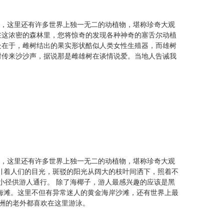
椰子，这里还有许多世界上独一无二的动植物，堪称珍奇大观
在这浓密的森林里，您将惊奇的发现各种神奇的塞舌尔动植
处在于，雌树结出的果实形状酷似人类女性生殖器，而雄树
树传来沙沙声，据说那是雌雄树在谈情说爱。当地人告诫我
椰子，这里还有许多世界上独一无二的动植物，堪称珍奇大观
引着人们的目光，斑驳的阳光从阔大的枝叶间洒下，照着不
小径供游人通行。 除了海椰子，游人最感兴趣的应该是黑
海滩。这里不但有异常迷人的黄金海岸沙滩，还有世界上最
欧洲的老外都喜欢在这里游泳。