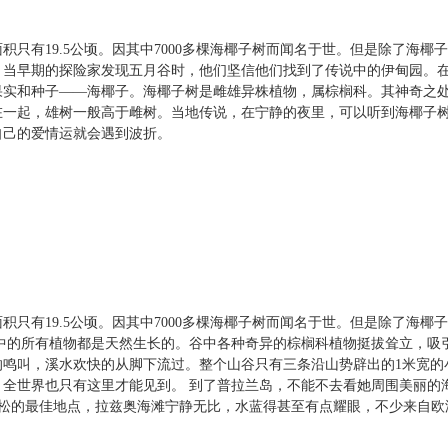
只有19.5公顷。因其中7000多棵海椰子树而闻名于世。但是除了海
。当早期的探险家发现五月谷时，他们坚信他们找到了传说中的伊甸园。
果实和种子——海椰子。海椰子树是雌雄异株植物，属棕榈科。其神奇之
在一起，雄树一般高于雌树。当地传说，在宁静的夜里，可以听到海椰子
自己的爱情运就会遇到波折。
只有19.5公顷。因其中7000多棵海椰子树而闻名于世。但是除了海
中的所有植物都是天然生长的。谷中各种奇异的棕榈科植物挺拔耸立，吸
鸣叫，溪水欢快的从脚下流过。整个山谷只有三条沿山势辟出的1米宽的
全世界也只有这里才能见到。 到了普拉兰岛，不能不去看她周围美丽的
游泳和放松的最佳地点，拉兹奥海滩宁静无比，水蓝得甚至有点耀眼，不少来自