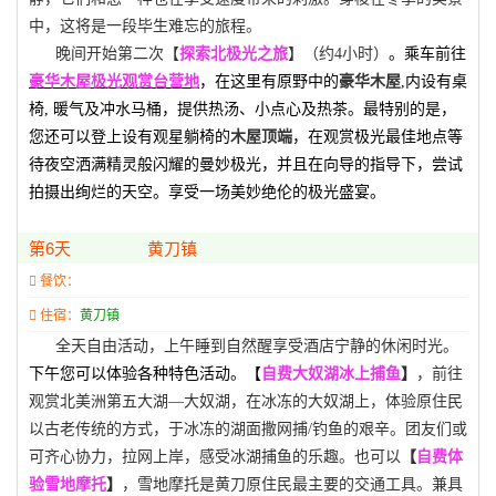
中，这将是一段毕生难忘的旅程。
晚间开始第二次【
探索北极光之旅
】
（约
4
小时）
。乘车前往
豪华木屋极光观赏台营地
，在这里有原野中的
豪华木屋
,
内设有桌
椅
,
暖气及冲水马桶，提供热汤、小点心及热茶。最特别的是，
您还可以登上设有观星躺椅的
木屋顶端
，在观赏极光最佳地点等
待夜空洒满精灵般闪耀的曼妙极光，并且在向导的指导下，尝试
拍摄出绚烂的天空。享受一场美妙绝伦的极光盛宴。
第6天
黄刀镇
餐饮：
住宿：
黄刀镇
全天自由活动，上午睡到自然醒享受酒店宁静的休闲时光。
下午您可以体验各种特色活动。【
自费大奴湖
冰上捕鱼
】
，
前往
观赏北美洲第五大湖—大奴湖，
在冰冻的大奴湖上，
体验原住民
以古老传统的方式，于冰冻的湖面撒网捕
/
钓鱼的艰辛。团友们或
可齐心协力，拉网上岸，感受冰湖捕鱼的乐趣。也可以
【
自费体
验雪地摩托
】
，
雪地摩托是黄刀原住民最主要的交通工具。兼具