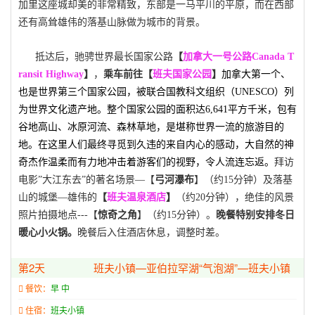
加里这座城却美的非常精致，东部是一马平川的平原，而在西部
还有高耸雄伟的落基山脉做为城市的背景。
抵达后，驰骋世界最长国家公路
【
加拿大一号公路
Canada T
ransit Highway
】
，
乘车前往【
班夫国家公园
】
加拿大第一个、
也是世界第三个国家公园，被联合国教科文组织（
UNESCO
）列
为世界文化遗产地。
整个国家公园的面积达
6,641
平方千米，包有
谷地高山、冰原河流、森林草地，是堪称世界一流的旅游目的
地。在这里人们最终寻觅到久违的来自内心的感动，大自然的神
奇杰作温柔而有力地冲击着游客们的视野，令人流连忘返。
拜访
电影”大江东去”的著名场景—【
弓河瀑布
】（约
15
分钟）及落基
山的城堡—雄伟的
【
班夫温泉酒店
】
（约
20
分钟），绝佳的风景
照片拍摄地点
---
【
惊奇之角
】（约
15
分钟）。
晚餐特别安排冬日
暖心小火锅。
晚餐后入住酒店休息，调整时差。
第2天
班夫小镇—亚伯拉罕湖“气泡湖”—班夫小镇
餐饮：
早 中
住宿：
班夫小镇