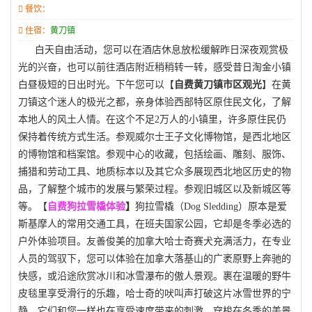
餐饮：
住宿：
黄刀镇
白天自由活动，您可以在酒店休息放松缓解昨日深夜观赏极
光的兴奋，也可以前往酒店附近稍稍转一转，感受昔日淘金小镇
白昼极短的日出时光。
下午您可以【
自费黄刀镇市区观光
】在黄
刀镇这个迷人的极光之都，亲身体验西部特区原住民文化，了解
本地人的风土人情。在这个不足
2
万人的小镇里，许多原住民仍
保持着传统方式生活。参观威尔士王子文化博物馆，是西北地区
的博物馆和档案馆。参观中心的收藏，包括绘画、雕刻、服饰、
捕猎和劳动工具、地质标本以及其它众多展现西北地区历史的物
品，了解整个城市的发展与繁荣过程。参观旧城区以及新城区等
等。【
自费狗拉雪橇
体验
】
狗拉雪橇（
Dog Sledding
）原本是爱
斯基摩人的常用交通工具，在班夫国家公园，它却是冬季必选的
户外体验项目。友善俊美的加拿大哈士奇赛犬充满活力，在专业
人员的驾驭下，您可以体验在加拿大落基山的广袤原野上奔驰的
快感，或沿途欣赏冰川和冰雪瀑布的傲人景观。裹在温暖的野牛
皮毯里享受滑行的乐趣，哈士奇的吠叫声打破这片冰雪世界的宁
静，它们和您一样也在享受速度带来的刺激。穿梭在冬季的美景