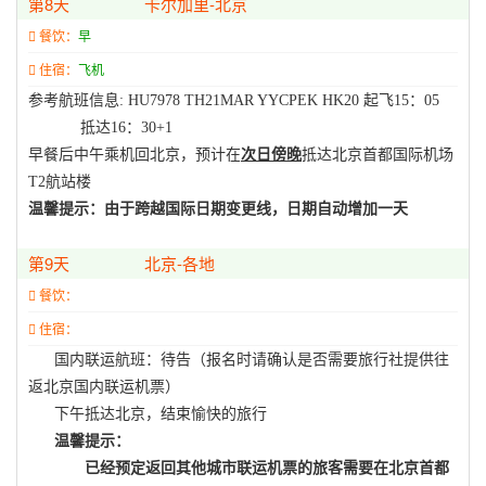
第8天
卡尔加里-北京
餐饮：
早
住宿：
飞机
参考航班信息
: HU7978
TH21MAR YYCPEK HK20
起飞
15
：
05
抵达
16
：
30+1
早餐后中午
乘机回北京，
预计在
次日傍晚
抵达北京首都国际机场
T2
航站楼
温馨提示：由于跨越国际日期变更线，日期自动增加一天
第9天
北京-各地
餐饮：
住宿：
国内联运航班：待告（报名时请确认是否需要旅行社提供往
返北京国内联运机票）
下午抵达北京，结束愉快的旅行
温馨提示：
已经预定返回其他城市联运机票的旅客需要在北京首都