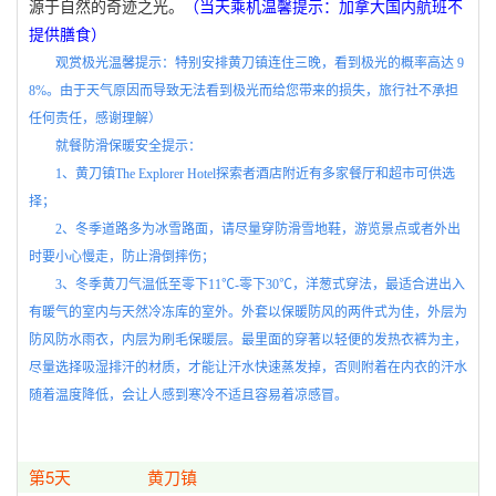
源于自然的奇迹之光。
（当天乘机温馨提示：加拿大国内航班不
提供膳食）
观赏极光温馨提示：特别安排黄刀镇连住三晚，看到极光的概率高达
9
8%
。由于天气原因而导致无法看到极光而给您带来的损失，旅行社不承担
任何责任，感谢理解）
就餐防滑保暖安全提示：
1
、黄刀镇
The Explorer Hotel
探索者酒店附近有多家餐厅和超市可供选
择；
2
、冬季道路多为冰雪路面，请尽量穿防滑雪地鞋，游览景点或者外出
时要小心慢走，防止滑倒摔伤；
3
、冬季黄刀气温低至零下
11
℃
-
零下
30
℃，洋葱式穿法，最适合进出入
有暖气的室内与天然冷冻库的室外。外套以保暖防风的两件式为佳，外层为
防风防水雨衣，内层为刷毛保暖层。最里面的穿著以轻便的发热衣裤为主，
尽量选择吸湿排汗的材质，才能让汗水快速蒸发掉，否则附着在内衣的汗水
随着温度降低，会让人感到寒冷不适且容易着凉感冒。
第5天
黄刀镇