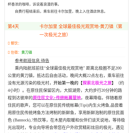
杯香浓的咖啡，诉说着浪漫的事。
自费行程结束后，乘车前往卡尔加里，晚上入住酒店休息。
第4天
卡尔加里 全球最佳极光观赏地-黄刀镇（第
一次极光之旅）
餐饮：
住宿：
黄刀镇
参考航班信息
:
待告
乘内陆航班前往
“
全球最佳极光观赏地
”
距离北极圈不足
200
公里的黄刀镇，抵达后自由活动，晚间大概
22
点左右，
乘车前往
没有光源污染的极光村，
开始第一晚的【
探索北极光之旅
】
（约
4
小时）。在原住民保留区内，大奴湖旁，大约步行
20
分钟的路
程到达彼岸的
原住民文化
+
传统帐幕营地
，夜幕降临，伴随着原
住民的歌声，您可以在原住民传统帐幕
(Tipi)
内生火烤鱼
,
品尝着
用原住民传统烤鱼方法烤制的新鲜鱼，享用新鲜泡制的原住民面
色
(Bannock),?
热饮等
，在木屋内取暖和伙伴们谈天说地，等待极
光出现时，专业向导将会带您在户外欣赏精彩炫目的极光，遇见