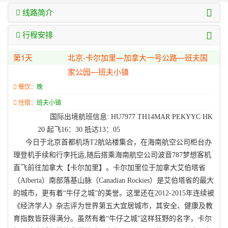
线路简介
行程安排
第1天
北京-卡尔加里—加拿大一号公路—班夫国
家公园—班夫小镇
餐饮：
晚
住宿：
班夫小镇
国际出境航班信息
: HU7977
TH14MAR PEKYYC HK
20
起飞
16
：
30
抵达
13
：
05
今日于北京首都机场
T2
航站楼集合，在海南航空公司柜台办
理登机手续和行李托运
,
随后搭乘海南航空公司波音
787
梦想客机
直飞前往加拿大【卡尔加里】。卡尔加里位于加拿大艾伯塔省
（
Alberta
）南部落基山脉（
Canadian Rockies
）是艾伯塔省的最大
的城市，更有着
“
牛仔之城
”
的美誉。这里还在
2012-2015
年连续被
《经济学人》杂志评为世界第五大宜居城市，其安全、健康及教
育指数皆获得满分。虽然有着
“
牛仔之城
”
这样狂野的名字，卡尔