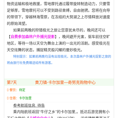
物资运输和极地救援，雪地摩托通过履带旋转制造动力，只要雪
足够厚，雪地摩托可以不受到路径束缚，自由驰骋。您将在向导
的带领下，穿越林海雪原，在冻结的大努湖之上尽情释放对速度
的原始渴望。
如果前两晚的狩猎
极光之旅让您意犹未尽的，晚间还可以
【
自费参加森林户外捕光捉影
】，晚间避开光害，驱车前往空旷
地区，等待一场以天空为舞台上演的一出光的活剧。感受极光在
天空炫舞的状态，捕捉精灵般闪耀的曼妙极光。
特别提示：如果前两晚均没有出现极光，本次森林户外捕光捉影之旅的
将由旅行社免费赠送给所有游客。
第7天
黄刀镇-卡尔加里—奇努克购物中心
餐饮：
待定
住宿：
卡尔加里
参考航班信息
:
待告
乘内陆航班返回
“牛仔之乡”的卡尔加里
,
。抵达后游览拥有小