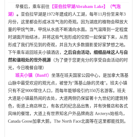
早餐后，乘车前往
【
亚伯拉罕湖
Abraham Lake
】（气泡
湖）
。
亚伯拉罕湖是
1972
年建成的人工湖，每年
11
月份至来年
3
月份，这里都会形成冰冻气泡的奇观。因为湖底的植物会释放大
量的甲烷气体，甲烷从水底不断涌向水面。当气温降到一定程度
时湖面开始结冰，并将这些气泡形成的空腔一起保留下来，从而
形成了我们所见到的奇观，并且为大多数摄影爱好家梦想之地。
下午乘车返回班夫小镇酒店，
之后自由活动，
细细品味这人与自
然和谐相处的世外桃源
（为了便于您更充分的享受自由活动的时
光，今日晚餐自理）
班夫小镇（
Banff
）
坐落在班夫国家公园中心，是加拿大落基
山脉中最受欢迎的观光点，被誉为“落基山脉的灵魂”。班夫小镇
只有不足
9000
常住人口，而每年能够吸引约
350
万名游客。班夫
大道是小镇最热闹的去处，大道两侧仍保留著十九世纪的建筑特
色，街道上商店林立，有各式的纪念品出售，并有快餐店和各式
风味的餐馆，大道上有世界知名户外品牌商店
Arcteryx
始祖鸟
，
Canada Goose
加拿大鹅，
The North Face
北面等在这里都能找到。