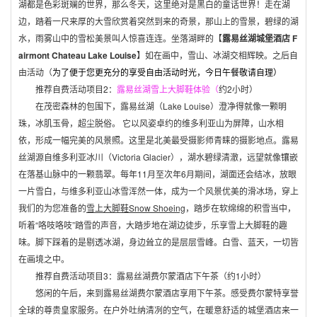
湖都是色彩斑斓的世界，那么冬天，这里绝对是黑白的童话世界！走在湖
边，踏着一尺来厚的大雪欣赏着突然到来的奇景，那山上的雪景，碧绿的湖
水，雨雾山中的雪松美景叫人惊喜连连。坐落湖畔的【
露易丝湖城堡酒店
F
airmont Chateau Lake Louise
】如在画中，雪山、冰湖交相辉映。之后自
由活动（
为了便于您更充分的享受自由活动时光，今日午餐敬请自理）
推荐自费活动项目
2
：
露易丝湖雪上大脚鞋体验（
约
2
小时）
在茂密森林的包围下，露易丝湖（
Lake Louise
）澄净得就像一颗明
珠，冰肌玉骨，超尘脱俗。 它以风姿卓约的维多利亚山为屏障，山水相
依，形成一幅完美的风景照。这里是北美最受摄影师青睐的摄影地点。露易
丝湖源自维多利亚冰川（
Victoria Glacier
），湖水碧绿清澈，远望就像镶嵌
在落基山脉中的一颗翡翠。每年
11
月至次年
6
月期间，湖面还会结冰，放眼
一片雪白，与维多利亚山冰雪浑然一体，成为一个风景优美的滑冰场，穿上
我们的为您准备的
雪上大脚鞋
Snow Shoeing
，踏步在软绵绵的积雪当中，
听着“咯吱咯吱”踏雪的声音，大踏步地在湖边徒步，乐享雪上大脚鞋的趣
味。脚下踩着的是剔透冰湖，身边耸立的是层层雪峰。白雪、蓝天，一切皆
在画境之中。
推荐自费活动项目
3
：露易丝湖费尔蒙酒店下午茶（约
1
小时）
悠闲的午后，来到露易丝湖费尔蒙酒店享用下午茶。感受费尔蒙特享誉
全球的尊贵皇家服务。在户外吐纳清冽的空气，在暖意舒适的城堡酒店来一