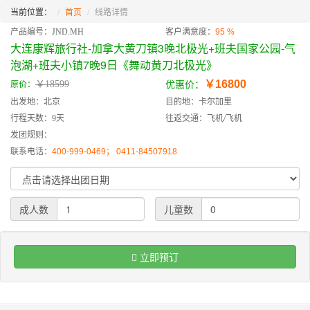
当前位置：
首页
线路详情
产品编号：JND.MH
客户满意度：
95 %
大连康辉旅行社-加拿大黄刀镇3晚北极光+班夫国家公园-气
泡湖+班夫小镇7晚9日《舞动黄刀北极光》
￥16800
￥18599
原价：
优惠价：
出发地：北京
目的地：卡尔加里
行程天数：9天
往返交通：飞机/飞机
发团规则：
联系电话：
400-999-0469； 0411-84507918
成人数
儿童数
立即预订