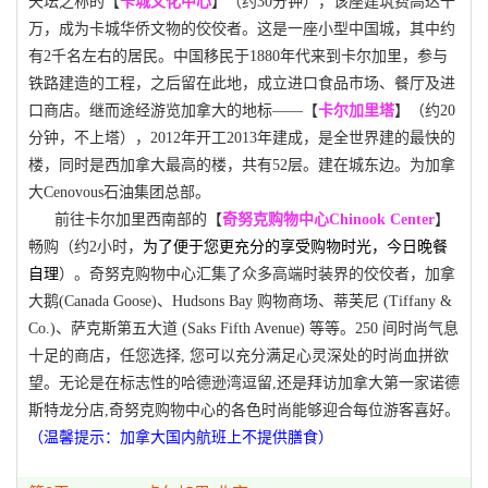
天坛之称的【
卡城文化中心
】（约
30
分钟），该座建筑费高达千
万，成为卡城华侨文物的佼佼者。这是一座小型中国城，其中约
有
2
千名左右的居民。中国移民于
1880
年代来到卡尔加里，参与
铁路建造的工程，之后留在此地，成立进口食品市场、餐厅及进
口商店。继而途经游览加拿大的地标——【
卡尔加里塔
】（约
20
分钟，不上塔），
2012
年开工
2013
年建成，是全世界建的最快的
楼，同时是西加拿大最高的楼，共有
52
层。建在城东边。为加拿
大
Cenovous
石油集团总部。
前往
卡尔加里西南部的【
奇努克购物中心
Chinook Center
】
畅购（约
2
小时，
为了便于您更充分的享受购物时光，今日晚餐
自理
）。奇努克购物中心汇集了众多高端时装界的佼佼者，加拿
大鹅
(Canada Goose)
、
Hudsons Bay
购物商场、蒂芙尼
(Tiffany &
Co.)
、萨克斯第五大道
(Saks Fifth Avenue)
等等。
250
间时尚气息
十足的商店，任您选择
,
您可以充分满足心灵深处的时尚血拼欲
望。无论是在标志性的哈德逊湾逗留
,
还是拜访加拿大第一家诺德
斯特龙分店
,
奇努克购物中心的各色时尚能够迎合每位游客喜好。
（温馨提示：加拿大国内航班上不提供膳食）