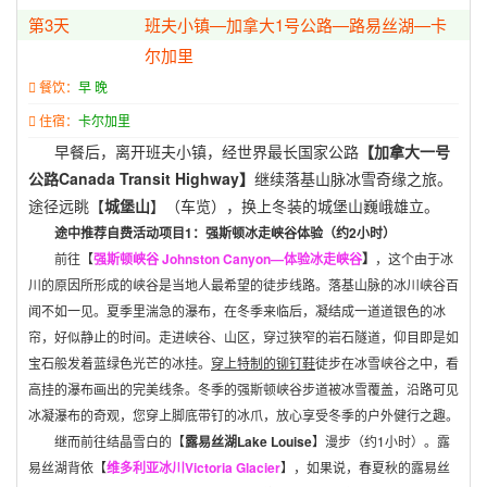
第3天
班夫小镇—加拿大1号公路—路易丝湖—卡
尔加里
餐饮：
早 晚
住宿：
卡尔加里
早餐后，离开班夫小镇，经世界最长国家公路
【加拿大一号
公路
Canada Transit Highway
】
继续落基山脉冰雪奇缘之旅。
途径远眺【
城堡山
】（车览），换上冬装的城堡山巍峨雄立。
途中推荐自费活动项目
1
：强斯顿冰走峡谷体验（约
2
小时）
前往【
强斯顿峡谷
Johnston Canyon
—体验冰走峡谷
】
，这个由于冰
川的原因所形成的峡谷是当地人最希望的徒步线路。落基山脉的冰川峡谷百
闻不如一见。夏季里湍急的瀑布，在冬季来临后，凝结成一道道银色的冰
帘，好似静止的时间。走进峡谷、山区，穿过狭窄的岩石隧道，仰目即是如
宝石般发着蓝绿色光芒的冰挂。
穿上特制的铆钉鞋
徒步在冰雪峡谷之中，看
高挂的瀑布画出的完美线条。冬季的强斯顿峡谷步道被冰雪覆盖，沿路可见
冰凝瀑布的奇观，您穿上脚底带钉的冰爪，放心享受冬季的户外健行之趣。
继而前往结晶雪白的【
露易丝湖
Lake Louise
】漫步（约
1
小时）。露
易丝湖背依【
维多利亚冰川
Victoria Glacier
】，如果说，春夏秋的露易丝