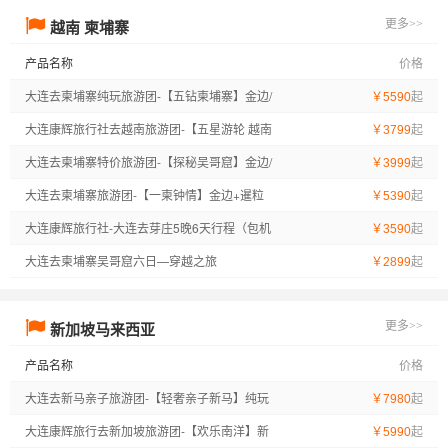
越南 柬埔寨
更多>>
产品名称
价格
大连去柬埔寨纯玩旅游团-【五钻柬埔寨】金边/
起
￥5590
暹粒/吴哥窟（3日劵） 皇家公园/姐妹庙/国王行
大连康辉旅行社去越南旅游团-【五星游轮 越南
起
￥3799
宫/大吴哥/巴戎庙/吴哥古皇宫/古代法院/斗象台/1
越美】南宁 / 芒街市 /下龙湾 / 河内双飞6日游
大连去柬埔寨特价旅游团-【探秘吴哥窟】金边/
起
￥3999
2生肖塔/塔普伦庙 巴肯山/小吴哥ANGKOR WAT/
暹粒/吴哥窟柬埔寨 四飞7日游
大连去柬埔寨旅游团-【一柬钟情】金边+暹粒
起
￥5390
洞里萨湖/柬埔寨王宫/独立纪念碑/塔仔山/乌那隆
+大小吴哥纯玩4飞7日
大连康辉旅行社-大连去芽庄5晚6天行程（包机
起
￥3590
寺 四飞7日游
直飞）
大连去柬埔寨吴哥窟六日—穿越之旅
起
￥2899
新加坡马来西亚
更多>>
产品名称
价格
大连去新马亲子旅游团-【轻奢亲子新马】纯玩
起
￥7980
新马亲子游6晚7天之旅
大连康辉旅行去新加坡旅游团-【欢乐南洋】新
起
￥5990