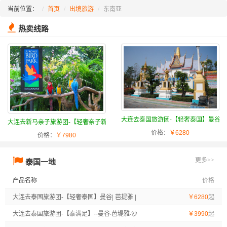
当前位置：
首页
出境旅游
东南亚
热卖线路
大连去泰国旅游团-【轻奢泰国】曼谷| 芭提雅
大连去新马亲子旅游团-【轻奢亲子新马】纯玩新马亲子游6晚7天之...
价格：
￥6280
价格：
￥7980
泰国一地
更多>>
产品名称
价格
大连去泰国旅游团-【轻奢泰国】曼谷| 芭提雅 |
起
￥6280
沙美岛 | 爽泰庄园泼水节，狂欢6日体验之旅
大连去泰国旅游团-【泰满足】--曼谷·芭堤雅·沙
起
￥3990