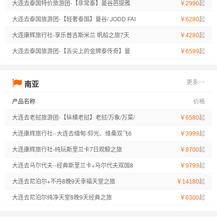
美岛品质7日游
大连去泰国特价旅游团-【非常泰】曼谷芭提雅
起
￥2990
格兰岛7日游
大连去泰国旅游团-【轻奢泰国】曼谷/ JODD FAI
起
￥6280
RS 网红夜市 /沙美岛/大皇宫 / 玉佛寺芭提雅/杜
大连康辉旅行社-享乐普吉斯米兰 帆船之旅7天
起
￥4280
拉拉水上市场/小火车博物馆/善帝龛寺纯玩6日游
大连去泰国旅游团-【舌尖上的金牌泰传奇】曼
起
￥6599
谷/芭堤雅/沙美岛四飞7日
南亚
更多>>
产品名称
价格
大连去老挝旅游团-【纵横老挝】老挝/万象/万菜/
起
￥6580
琅勃拉邦四飞8日游
大连康辉旅行社--大连去缅甸-仰光、维桑双飞6
起
￥3999
日
大连康辉旅行社-纯玩斯里兰卡7日观鲸之旅
起
￥8700
大连去马尔代夫--经典斯里兰卡+马尔代夫双国8
起
￥9799
晚10日【4晚兰卡+4晚马代】
大连去尼泊尔+不丹8晚9天幸福天堂之旅
起
￥14180
大连去尼泊尔纯净天堂8晚9天经典之旅
起
￥6300