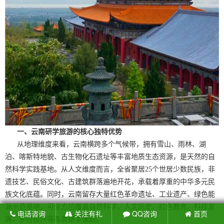
一、云南研学旅游的核心独特优势
从地理维度来看，云南横跨多个气候带，拥有雪山、雨林、湖
泊、喀斯特地貌、古生物化石遗址等丰富地质生态资源，是天然的自
然科学实践基地。
从人文维度而言，全省聚居25个世居少数民族，非
遗技艺、民俗文化、古建筑群落遍地开花，承载着厚重的中华多元民
族文化底蕴。同时，云南留存大量红色革命遗址、工业遗产、绿色能
源示范基地，可全方位覆盖自然科学、人文历史、红色教育、科技发
电话咨询
关注有礼
QQ咨询
首页
展、乡村振兴等各类研学课题。