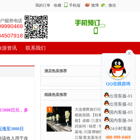
我的订单
收藏
|
手机端
微博
微信
09990469
84507918
旅游资讯
联系我们
酒店热卖推荐
QQ在线咨询
线路热卖推荐
出境客服-01
出境客服-02
大连康辉旅行社去成
5000日元，多
国内客服-03
都旅游团-【轻奢成
国内客服-04
都】成都 /三星堆 /
武侯祠 / 锦里 / 熊猫
24小时客服
涨至3000日
基地 /川菜博物馆都
400-999-0469
江堰/黄龙溪/杜甫堂 /
称该收入用于改