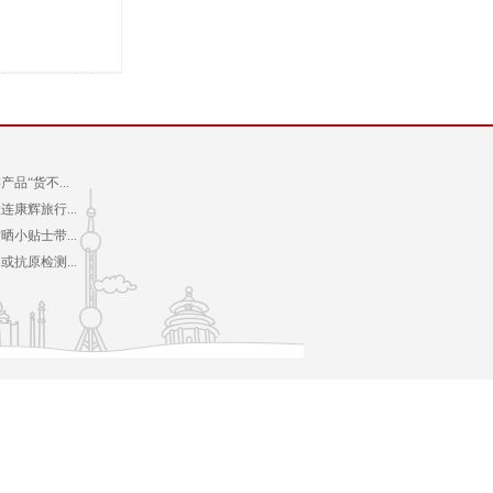
品“货不...
康辉旅行...
小贴士带...
抗原检测...