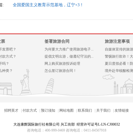
篇:
全国爱国主义教育示范基地，辽宁+3！
发票
签署旅游合同
旅游注意事项
开发票吧？
为何要大力推广使用旅游电子...
自媒体宣传的旅游产
付款方式？
提倡文明出游，做遵纪守法的...
警惕旅行欺诈！大连
开吗？
网上购买旅游投诉处理
夏日度假必看！防晒
么种类？
怎么签订旅游合同！
境外赴华核酸检测或
招聘英才
|
付款方式
|
预订须知
|
网站地图
|
联系我们
|
关于我们
|
友情链接
大连康辉国际旅行社
有限公司 兴工街部 经营许可证号L-LN-CJ00032
咨询电话：400-999-0469 咨询电话：0411-84507918