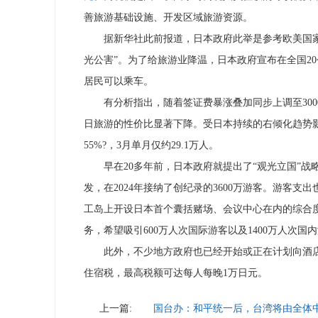
善旅游基础设施、开发区域旅游资源。
据新华社此前报道，日本政府此举是参考欧美国家
光公害”。为了给旅游业降温，日本政府宣布在全国2
居民可以乘车。
有分析指出，随着签证费暴涨叠加同步上调至30
日旅游的性价比显著下降。
受日本持续的右倾化趋势
55%?，3月单月仅约29.1万人。
早在20多年前，日本政府就提出了“观光立国”
发，在2024年接纳了创纪录的3600万游客。游客支出
工岛上开设日本首个囊括赌场、会议中心在内的综合度假
务，希望吸引600万人次国际游客以及1400万人次国
此外，不少地方政府也已经开始或正在计划向酒店
住宿税，最高税额可达每人每晚1万日元。
上一篇:
国台办：和平统一后，台湾将由全体