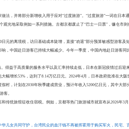
做法，并将部分新增收入用于应对“过度旅游”。
“过度旅游”一词在日本
0个观光地采取例如一系列措施。古都京都废止了“巴士一日票”，镰仓市则
00日元的离境税，访日基础成本陡增，直接“劝退”部分预算敏感型游客及
影响，中国赴日游客已持续大幅减少。今年一季度，中国内地赴日游客同比
战略。得益于高质量的服务水平以及汇率持续走低，日本在新冠疫情过后迎
也大幅增长53%，达到了8.14万亿日元。
2024年4月，日本政府批准在大
村，计划在2030年秋季建成营业，预计年收入5200亿日元，其中大部
内游客。
和传统旅馆征收住宿税。例如，京都等热门旅游城市就宣布从2026年3
中华儿女共同守护，台湾民众的血汗钱不再被挥霍用于购买军火，民宅、