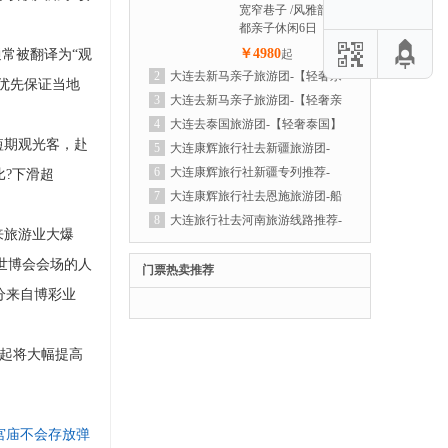
宽窄巷子 /风雅韵 成
都亲子休闲6日
￥4980
通常被翻译为“观
起
2
大连去新马亲子旅游团-【轻奢亲
优先保证当地
子新马】纯玩新马亲子游6晚7天之旅
3
大连去新马亲子旅游团-【轻奢亲
子新马】纯玩新马亲子游6晚7天之旅
4
大连去泰国旅游团-【轻奢泰国】
短期观光客，赴
曼谷| 芭提雅 | 沙美岛 | 爽泰庄园泼水
5
大连康辉旅行社去新疆旅游团-
节，狂欢6日体验之旅
【轻奢喀伊】赛里木湖全景环湖丨唐布
6
大连康辉旅行社新疆专列推荐-
?下滑超
拉百里画廊丨孟克特古道 那拉提空中
【新疆大全景】万人游新疆-跨省专列
7
大连康辉旅行社去恩施旅游团-船
草原+河谷草原丨 特克斯离街丨昭苏湿
18日
进神农架-遇见恩施,三峡游轮双飞6日
8
大连旅行社去河南旅游线路推荐-
来旅游业大爆
地公园丨六星街 薰衣草庄园丨果子沟
【轻奢河南全景】少林寺 神州牡丹园
阪世博会会场的人
大桥丨乌尔禾魔鬼城丨喀纳斯丨禾木丨
白马寺 龙门石窟 老君山 云台山 万仙山
门票热卖推荐
天山天池 S21沙漠公路+阿禾公路+独库
郭亮村 清明上河园 大相国寺 开封府 小
分来自博彩业
公路北段双飞10日游
宋城 包公祠 黄河花园口 德化步行街 河
南博物院双飞7日
月起将大幅提高
宫庙不会存放弹