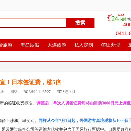
40
0411-
价旅游
海岛度假
大连旅游
私人定制
签证办理
宣！日本签证费，涨5倍
行社
网络
2026/6/22 11:35:27
257人已关注
实施新的签证收费标准。
调整后，单次入境签证费用将由目前3000日元上调至1
物价上涨和汇率变动。
同样从今年7月1日起，外国游客离境税将从1000日元
，通常通过航空公司等运输方代收并包含于国际旅行票据中。自民党政府