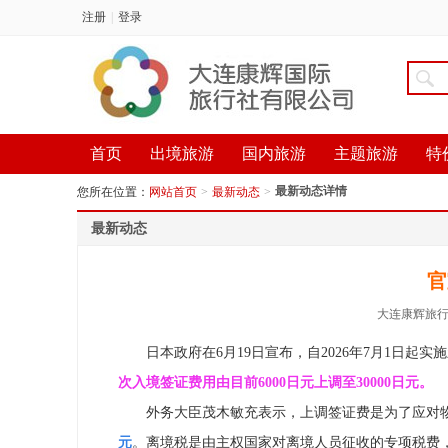
注册
|
登录
首页
出境旅游
国内旅游
主题旅游
特
最新动态详情
您所在位置：
网站首页
>
最新动态
>
最新动态
官
大连康辉旅
日本政府在6月19日宣布，自2026年7月1日起
次入境签证费用由目前6000日元上调至30000日元。
外务大臣茂木敏充表示，上调签证费是为了应对
元
。离境税是由主权国家对离境人员征收的专项税费