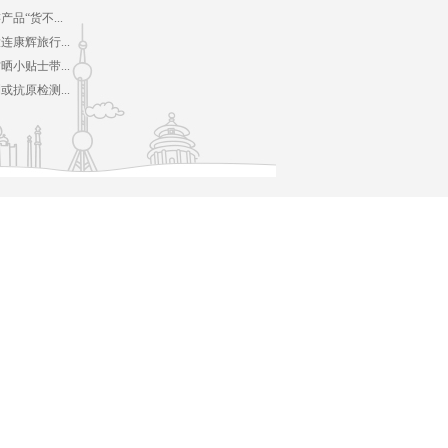
品“货不...
康辉旅行...
小贴士带...
抗原检测...