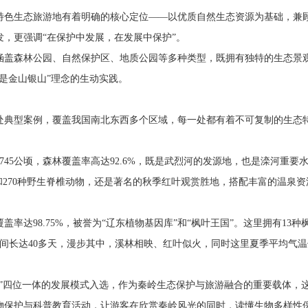
特色生态旅游地有着明确的核心定位——以优质自然生态资源为基础，兼
，更强调“在保护中发展，在发展中保护”。
涵盖森林公园、自然保护区、地质公园等多种类型，既拥有独特的生态景
是金山银山”理念的生动实践。
0处典型案例，覆盖我国南北东西多个区域，每一处都有着不可复制的生态
45公顷，森林覆盖率高达92.6%，既是武烈河的发源地，也是滦河重要
和270种野生脊椎动物，还是著名的秋季红叶观赏胜地，搭配丰富的温泉资
率达98.75%，被誉为“辽东植物基因库”和“枫叶王国”。这里拥有13种
时间长达40多天，漫步其中，溪林相映、红叶似火，同时这里夏季平均气温
区”四位一体的发展模式入选，作为秦岭生态保护与旅游融合的重要载体，
物保护与科普教育活动，让游客在欣赏秦岭风光的同时，读懂生物多样性