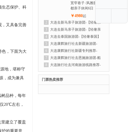
宽窄巷子 /风雅韵 成
顾生态保护、科
都亲子休闲6日
￥4980
起
2
大连去新马亲子旅游团-【轻奢亲
观，又具备完善
子新马】纯玩新马亲子游6晚7天之旅
3
大连去新马亲子旅游团-【轻奢亲
子新马】纯玩新马亲子游6晚7天之旅
4
大连去泰国旅游团-【轻奢泰国】
曼谷| 芭提雅 | 沙美岛 | 爽泰庄园泼水
5
大连康辉旅行社去新疆旅游团-
节，狂欢6日体验之旅
【轻奢喀伊】赛里木湖全景环湖丨唐布
6
大连康辉旅行社新疆专列推荐-
特色，下面为大
拉百里画廊丨孟克特古道 那拉提空中
【新疆大全景】万人游新疆-跨省专列
7
大连康辉旅行社去恩施旅游团-船
草原+河谷草原丨 特克斯离街丨昭苏湿
18日
进神农架-遇见恩施,三峡游轮双飞6日
8
大连旅行社去河南旅游线路推荐-
水源地，堪称守
地公园丨六星街 薰衣草庄园丨果子沟
【轻奢河南全景】少林寺 神州牡丹园
源，成为兼具
大桥丨乌尔禾魔鬼城丨喀纳斯丨禾木丨
白马寺 龙门石窟 老君山 云台山 万仙山
门票热卖推荐
天山天池 S21沙漠公路+阿禾公路+独库
郭亮村 清明上河园 大相国寺 开封府 小
公路北段双飞10日游
宋城 包公祠 黄河花园口 德化步行街 河
枫树品种，每年
南博物院双飞7日
仅20℃左右，
这里建立了覆盖
保护的重要意