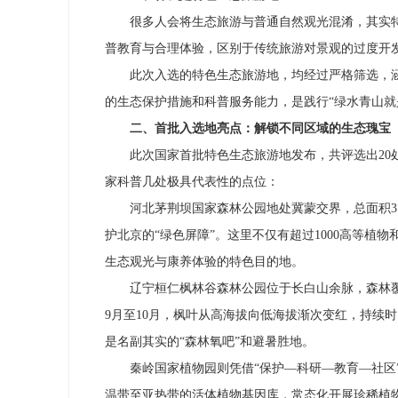
很多人会将生态旅游与普通自然观光混淆，其实
普教育与合理体验，区别于传统旅游对景观的过度开发
此次入选的特色生态旅游地，均经过严格筛选，
的生态保护措施和科普服务能力，是践行“绿水青山就
二、首批入选地亮点：解锁不同区域的生态瑰宝
此次国家首批特色生态旅游地发布，共评选出2
家科普几处极具代表性的点位：
河北茅荆坝国家森林公园地处冀蒙交界，总面积37
护北京的“绿色屏障”。这里不仅有超过1000
高等植物
生态观光与康养体验的特色目的地。
辽宁桓仁枫林谷森林公园位于长白山余脉，森林覆盖
9月至10月，枫叶从高海拔向低海拔渐次变红，持续
是名副其实的“森林氧吧”和避暑胜地。
秦岭国家植物园则凭借“保护—科研—教育—社
温带至亚热带的活体植物基因库，常态化开展珍稀植