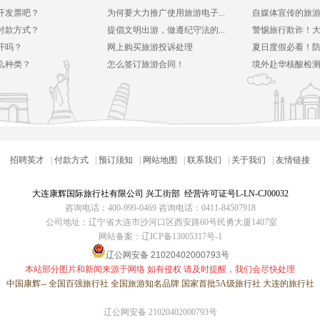
开发票吧？
为何要大力推广使用旅游电子...
自媒体宣传的旅游产
付款方式？
提倡文明出游，做遵纪守法的...
警惕旅行欺诈！大连
开吗？
网上购买旅游投诉处理
夏日度假必看！防晒
么种类？
怎么签订旅游合同！
境外赴华核酸检测或
招聘英才
|
付款方式
|
预订须知
|
网站地图
|
联系我们
|
关于我们
|
友情链接
大连康辉国际旅行社
有限公司 兴工街部 经营许可证号L-LN-CJ00032
咨询电话：400-999-0469 咨询电话：0411-84507918
公司地址：辽宁省大连市沙河口区西安路60号民勇大厦1407室
网站备案：
辽ICP备13005317号-1
辽公网安备 21020402000793号
本站部分图片和新闻来源于网络 如有侵权 请及时提醒，我们会尽快处理
中国康辉-- 全国百强旅行社 全国旅游知名品牌 国家首批5A级旅行社
大连的旅行社
辽公网安备 21020402000793号