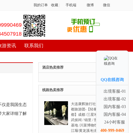
我的订单
收藏
|
手机端
微博
微信
09990469
84507918
旅游资讯
联系我们
酒店热卖推荐
QQ在线咨询
线路热卖推荐
出境客服-01
出境客服-02
大连康辉旅行社去成
不仅是我国生态
国内客服-03
都旅游团-【轻奢成
带大家详细了解
国内客服-04
都】成都 /三星堆 /
武侯祠 / 锦里 / 熊猫
24小时客服
基地 /川菜博物馆都
400-999-0469
江堰/黄龙溪/杜甫堂 /