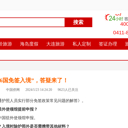
40
0411-
价旅游
海岛度假
大连旅游
私人定制
签证办理
“6国免签入境”，答疑来了！
社
中国侨网
2024/1/23 14:24:20
9623人已关注
通护照人员实行部分免签政策常见问题的解答》。
驻外使领馆提前申报？
中国驻外使领馆申报。
？入境时除护照外是否需携带其他材料？