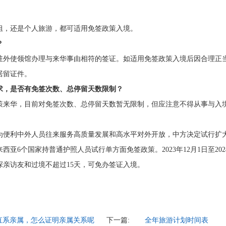
组，还是个人旅游，都可适用免签政策入境。
？
国驻外使领馆办理与来华事由相符的签证。如适用免签政策入境后因合理正
居留证件。
求，是否有免签次数、总停留天数限制？
策来华，目前对免签次数、总停留天数暂无限制，但应注意不得从事与入
布，为便利中外人员往来服务高质量发展和高水平对外开放，中方决定试行扩
6个国家持普通护照人员试行单方面免签政策。2023年12月1日至2024
亲访友和过境不超过15天，可免办签证入境。
直系亲属，怎么证明亲属关系呢
下一篇:
全年旅游计划时间表