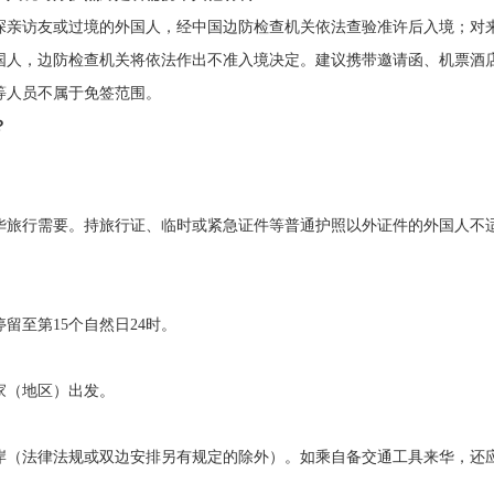
探亲访友或过境的外国人，经中国边防检查机关依法查验准许后入境；对
国人，边防检查机关将依法作出不准入境决定。建议携带邀请函、机票酒
等人员不属于免签范围。
？
华旅行需要。持旅行证、临时或紧急证件等普通护照以外证件的外国人不
留至第15个自然日24时。
家（地区）出发。
岸（法律法规或双边安排另有规定的除外）。如乘自备交通工具来华，还