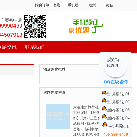
我的订单
收藏
|
手机端
微博
微信
09990469
84507918
旅游资讯
联系我们
酒店热卖推荐
QQ在线咨询
线路热卖推荐
出境客服-01
出境客服-02
大连康辉旅行社去成
国内客服-03
都旅游团-【轻奢成
国内客服-04
都】成都 /三星堆 /
武侯祠 / 锦里 / 熊猫
24小时客服
基地 /川菜博物馆都
400-999-0469
江堰/黄龙溪/杜甫堂 /