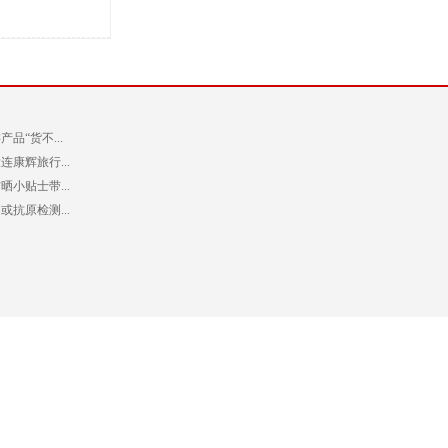
品“货不...
康辉旅行...
小贴士带...
抗原检测...