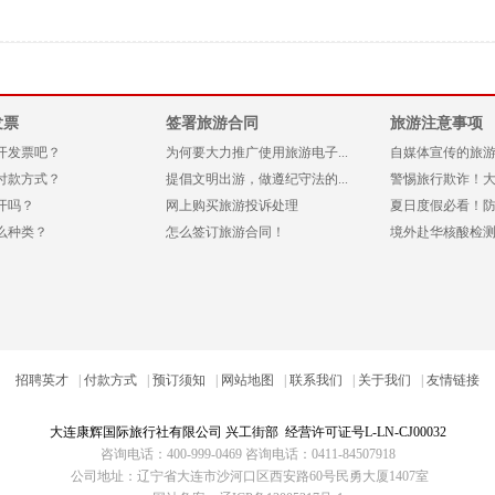
发票
签署旅游合同
旅游注意事项
开发票吧？
为何要大力推广使用旅游电子...
自媒体宣传的旅游产
付款方式？
提倡文明出游，做遵纪守法的...
警惕旅行欺诈！大连
开吗？
网上购买旅游投诉处理
夏日度假必看！防晒
么种类？
怎么签订旅游合同！
境外赴华核酸检测或
招聘英才
|
付款方式
|
预订须知
|
网站地图
|
联系我们
|
关于我们
|
友情链接
大连康辉国际旅行社
有限公司 兴工街部 经营许可证号L-LN-CJ00032
咨询电话：400-999-0469 咨询电话：0411-84507918
公司地址：辽宁省大连市沙河口区西安路60号民勇大厦1407室