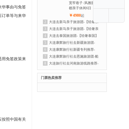
宽窄巷子 /风雅韵 成
来华事由与免签
都亲子休闲6日
￥4980
店订单等与来华
起
2
大连去新马亲子旅游团-【轻奢亲
子新马】纯玩新马亲子游6晚7天之旅
3
大连去新马亲子旅游团-【轻奢亲
子新马】纯玩新马亲子游6晚7天之旅
4
大连去泰国旅游团-【轻奢泰国】
曼谷| 芭提雅 | 沙美岛 | 爽泰庄园泼水
5
大连康辉旅行社去新疆旅游团-
节，狂欢6日体验之旅
【轻奢喀伊】赛里木湖全景环湖丨唐布
6
大连康辉旅行社新疆专列推荐-
拉百里画廊丨孟克特古道 那拉提空中
【新疆大全景】万人游新疆-跨省专列
7
大连康辉旅行社去恩施旅游团-船
适用免签政策来
草原+河谷草原丨 特克斯离街丨昭苏湿
18日
进神农架-遇见恩施,三峡游轮双飞6日
8
大连旅行社去河南旅游线路推荐-
地公园丨六星街 薰衣草庄园丨果子沟
【轻奢河南全景】少林寺 神州牡丹园
大桥丨乌尔禾魔鬼城丨喀纳斯丨禾木丨
白马寺 龙门石窟 老君山 云台山 万仙山
门票热卖推荐
天山天池 S21沙漠公路+阿禾公路+独库
郭亮村 清明上河园 大相国寺 开封府 小
公路北段双飞10日游
宋城 包公祠 黄河花园口 德化步行街 河
南博物院双飞7日
应按照中国有关