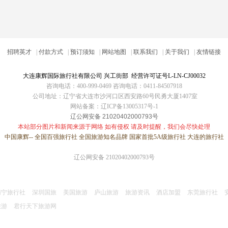
招聘英才
|
付款方式
|
预订须知
|
网站地图
|
联系我们
|
关于我们
|
友情链接
大连康辉国际旅行社
有限公司 兴工街部 经营许可证号L-LN-CJ00032
咨询电话：400-999-0469 咨询电话：0411-84507918
公司地址：辽宁省大连市沙河口区西安路60号民勇大厦1407室
网站备案：
辽ICP备13005317号-1
辽公网安备 21020402000793号
本站部分图片和新闻来源于网络 如有侵权 请及时提醒，我们会尽快处理
中国康辉-- 全国百强旅行社 全国旅游知名品牌 国家首批5A级旅行社
大连的旅行社
辽公网安备 21020402000793号
南宁旅行社
深圳国旅
美国旅游
庐山旅游
旅游资讯
酒店加盟
东莞旅行社
旅游
君行天下旅游网