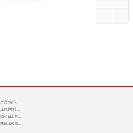
品“货不...
康辉旅行...
小贴士带...
抗原检测...