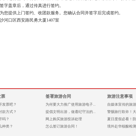
签字盖章后，通过传真进行签约。
为您提供上门签约、收团款服务。您确认合同并签字后完成签约。
沙河口区西安路民勇大厦
1407
室
发票
签署旅游合同
旅游注意事项
开发票吧？
为何要大力推广使用旅游电子...
自媒体宣传的旅游产
付款方式？
提倡文明出游，做遵纪守法的...
警惕旅行欺诈！大连
开吗？
网上购买旅游投诉处理
夏日度假必看！防晒
么种类？
怎么签订旅游合同！
境外赴华核酸检测或